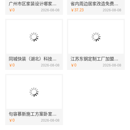
广州市区家装设计哪家好毛坯房，精匠饰家（广州）家居建材有限公司全铝定制
省内周边居家改造免费量房收费标准，浙江乐享新材料有限公司
￥0
￥37.23
2026-08-08
2026-08-08
同城快装（湖北）科技有限公司：武昌老房一站式装修北欧风靠谱
江苏东钢定制工厂加盟江苏东钢金属科技
￥0
￥0
2026-08-08
2026-08-08
句容慕新施工方案卧室哪家好-慕新不锈钢
￥0
2026-08-08