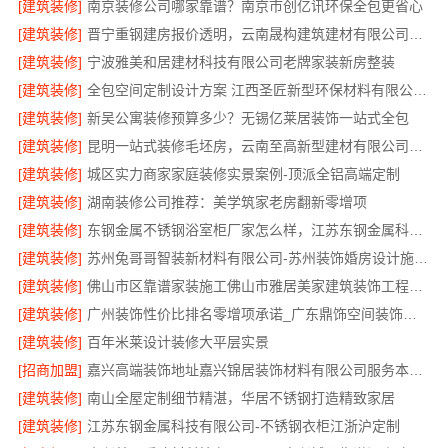
[建筑装修]
南京装修公司哪家靠谱？南京市创亿讯环保全包更省心
[建筑装修]
晋宁重钢建房报价透明，云南晟构建筑建材有限公司详解
[建筑装修]
宁波雅美和居建材科技有限公司老牌家装新房整装
[建筑装修]
全包空间定制设计方案 江西圣匠新型环保材料有限公司 让装修更轻松
[建筑装修]
新吴公寓装修预算多少？无锡亿莱居装饰一站式全包
[建筑装修]
昆明一站式装修毛坯房，云南至高新型建材有限公司省心全包服务
[建筑装修]
城区实力商家家庭装修实景案例-顶派全铝高端定制
[建筑装修]
湖南装修公司推荐：美学筑家老房翻新零增项
[建筑装修]
东钢金属不锈钢浴室柜厂家怎么样，江苏东钢金属科技有限公司详解
[建筑装修]
苏州兔哥哥智装新材料有限公司-苏州装饰婚房设计施工一体化服务
[建筑装修]
佛山市区靠谱家装施工佛山市雅居美家建筑装饰工程有限公司
[建筑装修]
广州装饰性价比排名零增项承诺_广东鼎饰空间装饰工程有限公司
[建筑装修]
百年米莱设计装修大平层实景
[招商加盟]
嘉兴高端装饰地址嘉兴锦居装饰材料有限公司服务本地业主
[建筑装修]
南山全屋定制细节精湛，华居不锈钢打造精致家居
[建筑装修]
江苏东钢金属科技有限公司-不锈钢衣柜江浙沪定制