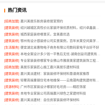
热门资讯
[招商加盟]
嘉兴美居乐新房装修居室预约
[建筑装修]
绍兴越城区高性价比家装环保优质材料，绍兴卓鑫装饰材料有限公司品质之选
[建筑装修]
城西家庭装修哪里买，宜美嘉优选
[建筑装修]
鄂州有设计感装修公司实景案例，百年米莱空间美学装饰材料有限公司
[生活服务]
便宜湖北省惠物电子商务有限公司数码家电平台好不好
[建筑装修]
本地全案设计多少钱一平售后无忧-湖南创益讯建筑有限公司
[建筑装修]
专业家装装修哪家专业佛山市雅居美家建筑装饰工程有限公司
[招商加盟]
美居乐家装匠心施工嘉兴美居乐建材科技
[建筑装修]
嘉兴美派建材：家装装修环保材料靠谱商家推荐
[建筑装修]
轻奢高端重钢住宅本地维保——云南晟构建筑建材有限公司
[资源材料]
广州市区家装设计哪家好毛坯房——精匠饰家
[建筑装修]
本地专业家装公司高端嘉兴绿色之家建材科技
[建筑装修]
嘉兴美派建材：自住房家装装修环保材料