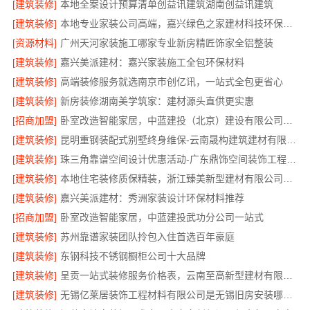
[建筑装修]
本地全案设计预算清单创益讯建筑湖南创益讯建筑
[建筑装修]
本地专业家装公司高端，嘉兴绿色之家建材科技环保全包装修
[资源材料]
广州天河家装施工哪家专业新房精匠饰家全铝整装
[建筑装修]
嘉兴美派建材：嘉兴家装施工全包环保材料
[建筑装修]
高端装修服务就选南京市创亿讯，一站式全包更省心
[建筑装修]
新房装修湖南美学筑家：建材源头直供更实惠
[招商加盟]
卧室改造智能家居，中蓝建投（北京）建设有限公司武功分公司
[建筑装修]
昆明重钢装配式别墅终身维保-云南晟构建筑建材有限公司
[建筑装修]
珠三角靠谱空间设计优惠活动-广东鼎饰空间装饰工程有限公司
[建筑装修]
本地住宅装修质保精装，浙江臻美新型建材有限公司正规交付
[建筑装修]
嘉兴美派建材：秀洲家装设计环保材料推荐
[招商加盟]
卧室改造智能家居，中蓝建投武功分公司一站式
[建筑装修]
苏州靠谱家装团队拎包入住首选百年豪庭
[建筑装修]
东钢科技不锈钢橱柜公司十大品牌
[建筑装修]
呈贡一站式装修服务价格表，云南至高新型建材有限公司
[建筑装修]
无锡亿莱居装饰工程材料有限公司是无锡旧房安装哪家专业的首选