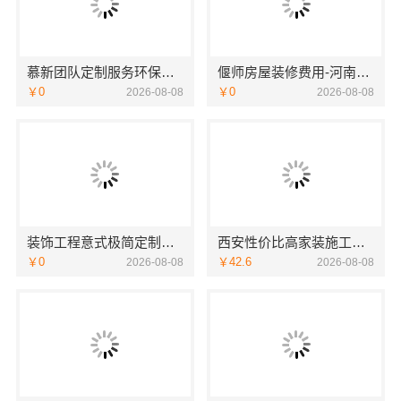
慕新团队定制服务环保零甲醛，慕新不锈钢健康居家首选
偃师房屋装修费用-河南璟臻环保建材有限公司无隐形消费
￥0
￥0
2026-08-08
2026-08-08
装饰工程意式极简定制厂家，华居不锈钢
西安性价比高家装施工改善房免费量房-居安天成
￥0
￥42.6
2026-08-08
2026-08-08