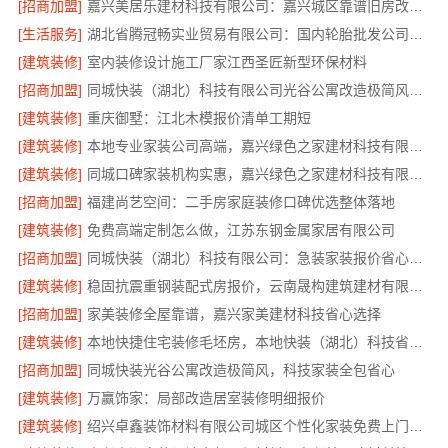
[招商加盟]
嘉兴美居乐建材科技有限公司：嘉兴城区靠谱旧房改造推荐
[生活服务]
湖北省腾冠畅实业贸易有限公司：国内轮胎批发公司流程
[建筑装修]
室内装修设计施工厂家江西圣匠新型环保材料
[招商加盟]
同城快装（湖北）科技有限公司光谷公寓改造极简风科技家装
[建筑装修]
重庆御墅：江北木模报价清单工期短
[建筑装修]
本地专业家装公司高端，嘉兴绿色之家建材科技有限公司品质施工
[建筑装修]
同城口碑家装机构实惠，嘉兴绿色之家建材科技有限公司零增项承诺
[招商加盟]
福建尚艺空间：二手房家庭装修口碑优选整体落地
[建筑装修]
免费高端定制怎么做，江苏东钢金属家居有限公司
[招商加盟]
同城快装（湖北）科技有限公司：急装家装报价省心透明可控
[建筑装修]
稳固抗震重钢装配式房报价，云南晟构建筑建材有限公司
[招商加盟]
家美装修全屋靠谱，嘉兴家美建材科技省心选择
[建筑装修]
本地快捷住宅装修毛坯房，本地快装（湖北）科技省心交付
[招商加盟]
同城快装光谷公寓改造极简风，科技家装全包省心
[建筑装修]
万赢饰家：局部改造居室装修明细报价
[建筑装修]
绍兴卓鑫装饰材料有限公司城区个性化家装免费上门量房