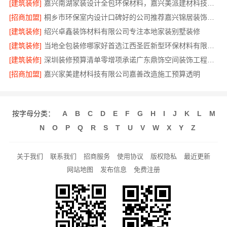
[建筑装修]
嘉兴南湖家装设计全包环保材料，嘉兴美派建材科技有限公司专业可靠
[招商加盟]
桐乡市环保室内设计口碑好的公司推荐嘉兴锦居装饰材料有限公司
[建筑装修]
绍兴卓鑫装饰材料有限公司专注本地家装别墅装修
[建筑装修]
当地全包装修哪家好首选江西圣匠新型环保材料有限公司
[建筑装修]
深圳装修预算清单零增项承诺广东鼎饰空间装饰工程有限公司
[招商加盟]
嘉兴家美建材科技有限公司嘉善改造施工预算透明
按字母分类：
A
B
C
D
E
F
G
H
I
J
K
L
M
N
O
P
Q
R
S
T
U
V
W
X
Y
Z
关于我们
联系我们
招商服务
使用协议
版权隐私
最近更新
网站地图
发布信息
免费注册