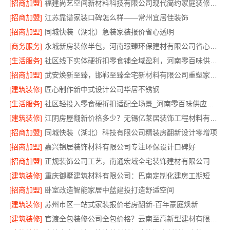
[招商加盟]
福建尚艺空间新材料科技有限公司现代简约家庭装修免费设计整体落地
[招商加盟]
江苏靠谱家装口碑怎么样——常州宜居佳装饰
[招商加盟]
同城快装（湖北）急装家装报价省心透明
[商务服务]
永城新房装修半包，河南璟臻环保建材有限公司省心托管
[生活服务]
社区线下实体硬折扣零食铺全域盈利，河南零百味供应链有限公司供应链强势赋能
[招商加盟]
武安焕新至臻，邯郸至臻全宅新材料有限公司重塑家居美学
[建筑装修]
匠心制作新中式设计公司华居不锈钢
[生活服务]
社区轻投入零食硬折扣适配全场景_河南零百味供应链有限公司
[建筑装修]
江阴房屋翻新价格多少？无锡亿莱居装饰工程材料有限公司解答
[招商加盟]
同城快装（湖北）科技有限公司精装房翻新设计零增项
[招商加盟]
嘉兴锦居装饰材料有限公司专注环保设计口碑好
[招商加盟]
正规装饰公司工艺，南通宏域全宅装饰建材有限公司
[建筑装修]
重庆御墅建筑材料有限公司：巴南定制化建房工期短
[招商加盟]
卧室改造智能家居中蓝建投打造舒适空间
[建筑装修]
苏州市区一站式家装报价老房翻新-百年豪庭焕新
[建筑装修]
官渡全包装修公司全包价格？云南至高新型建材有限公司