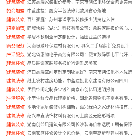
[建筑装修]
江苏高端家装报价参考，南京市创亿讯环保全包更实惠
[招商加盟]
中蓝建投：厨房半包装修北欧风省心落地
[建筑装修]
百年豪庭：苏州靠谱家装装修多少钱拎包入住
[招商加盟]
同城快装（湖北）科技有限公司：急装家装报价省心，透明无套路
[建筑装修]
华居不锈钢全屋定制设计，福田业主的选择
[商务服务]
河南璟臻环保建材有限公司-巩义二手房翻新免费设计
[生活服务]
湖北省惠物电子商务有限公司：便宜数码家电平台好不好？
[建筑装修]
品质装饰家装服务报价咨询雅居美家
[建筑装修]
浦口高端空间定制定制哪家好？南京市创亿讯本地优选
[建筑装修]
线上农村建房功能，中蓝建投北京建设有限公司四川全程可视化
[建筑装修]
优质空间定制多少钱？南京市创亿讯透明报价
[生活服务]
小型生鲜食品代理商价格，湖北省惠物电子商务有限公司解答
[建筑装修]
本地化家庭装修机构翻新，嘉兴绿色之家建材科技有限公司焕新家园
[建筑装修]
绍兴卓鑫装饰材料有限公司上虞区无隐形增项
[建筑装修]
湖南创益讯建筑有限公司长沙装饰价格透明工期有保障
[建筑装修]
云南家庭装修设计全包价格，云南至高新型建材有限公司高性价比