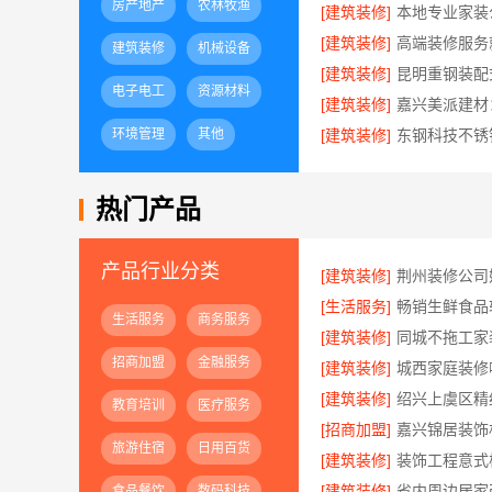
房产地产
农林牧渔
[建筑装修]
[建筑装修]
建筑装修
机械设备
[建筑装修]
电子电工
资源材料
[建筑装修]
环境管理
其他
[建筑装修]
东钢科技不锈
热门产品
产品行业分类
[建筑装修]
[生活服务]
生活服务
商务服务
[建筑装修]
招商加盟
金融服务
[建筑装修]
[建筑装修]
教育培训
医疗服务
[招商加盟]
旅游住宿
日用百货
[建筑装修]
[建筑装修]
食品餐饮
数码科技