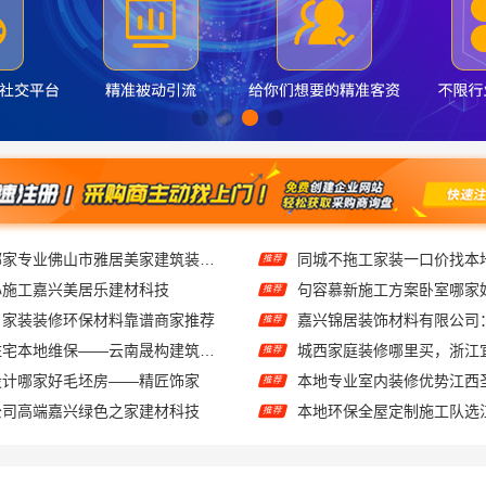
专业家装装修哪家专业佛山市雅居美家建筑装饰工程有限公司
同城不拖工家装一口价找本
推荐
心施工嘉兴美居乐建材科技
句容慕新施工方案卧室哪家
推荐
：家装装修环保材料靠谱商家推荐
推荐
轻奢高端重钢住宅本地维保——云南晟构建筑建材有限公司
城西家庭装修哪里买，浙江
推荐
设计哪家好毛坯房——精匠饰家
推荐
公司高端嘉兴绿色之家建材科技
推荐
房装修居室预约
推荐
绍兴越城区高性价比家装环保优质材料，绍兴卓鑫装饰材料有限公司品质之选
推荐
哪里买，宜美嘉优选
推荐