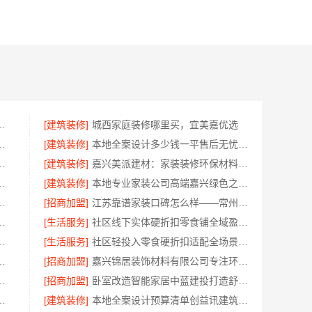
优质材料，绍兴卓鑫装饰材料有限公司品质之选
[建筑装修]
城西家庭装修哪里买，宜美嘉优选
商务有限公司数码家电平台好不好
[建筑装修]
本地全案设计多少钱一平售后无忧-湖南创益讯建筑有限公司
施工嘉兴美居乐建材科技
[建筑装修]
嘉兴美派建材：家装装修环保材料靠谱商家推荐
哪家好毛坯房——精匠饰家
[建筑装修]
本地专业家装公司高端嘉兴绿色之家建材科技
限公司现代简约家庭装修免费设计整体落地
[招商加盟]
江苏靠谱家装口碑怎么样——常州宜居佳装饰
南璟臻环保建材有限公司省心托管
[生活服务]
社区线下实体硬折扣零食铺全域盈利，河南零百味供应链有限公司供应链强势赋能
式设计公司华居不锈钢
[生活服务]
社区轻投入零食硬折扣适配全场景_河南零百味供应链有限公司
技有限公司精装房翻新设计零增项
[招商加盟]
嘉兴锦居装饰材料有限公司专注环保设计口碑好
限公司：巴南定制化建房工期短
[招商加盟]
卧室改造智能家居中蓝建投打造舒适空间
价格？云南至高新型建材有限公司
[建筑装修]
本地全案设计预算清单创益讯建筑湖南创益讯建筑