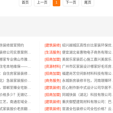
首页
上一页
1
下一页
尾页
房装修居室预约
[建筑装修]
绍兴越城区高性价比家装环保
鄂州有设计感装修公司实景案例，百年米莱空间美学装饰材料有限公司
[生活服务]
便宜湖北省惠物电子
专业家装装修哪家专业佛山市雅居美家建筑装饰工程有限公司
[招商加盟]
美居乐家装匠心
轻奢高端重钢住宅本地维保——云南晟构建筑建材有限公司
[资源材料]
广州市区家装设计
嘉兴美派建材：自住房家装装修环保材料
[招商加盟]
福建尚艺空间新材料科技有
同城快装（湖北）急装家装报价省心透明
[商务服务]
永城新房装修半包，河
武安焕新至臻，邯郸至臻全宅新材料有限公司重塑家居美学
[建筑装修]
匠心制作新中
江阴房屋翻新价格多少？无锡亿莱居装饰工程材料有限公司解答
[招商加盟]
同城快装（湖北）科
正规装饰公司工艺，南通宏域全宅装饰建材有限公司
[建筑装修]
重庆御墅建筑材料有
苏州市区一站式家装报价老房翻新-百年豪庭焕新
[建筑装修]
官渡全包装修公司全包