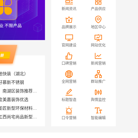
新闻资讯
产品供应
品牌展示
地区中心
官网建设
网站优化
口碑营销
新闻营销
地快装（湖北）
好慕新不锈钢
全网营销
群站推广
嘉兴锦居装饰材料有限公司：南湖区装饰推荐小户型
宜美嘉装饰优选
标题智造
舆情监控
本地专业室内装修优势江西圣匠新型环保材料有限公司
本地环保全屋定制施工队选江西尚宅尚品新型环保材料有限公司
口令营销
智能编辑
荆州装修公司婚房案例湖北百年米莱空间美学装饰材料有限公司
省内周边居家改造免费量房收费标准-浙江乐享新材料
推荐母婴用品厂家优缺点湖北省惠物电子商务有限公司