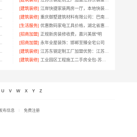
海南万赢饰家新型建筑材料有限公品质保障
[建筑装修]
江岸快捷家装两房一厅，本地快装（湖北）科技一站式全包
装设计刚需房售后完善-居安天成
[建筑装修]
重庆御墅建筑材料有限公司：巴南定制化现浇别墅抗震防风
通宏域全宅装饰建材有限公司焕新服务
[生活服务]
优惠数码家电工具价格，湖北省惠物电子商务有限公司秒杀
制哪家好，南京市创亿讯
[招商加盟]
正规新房装修收费，嘉兴美居*明
修新中式，中蓝建投省心
[招商加盟]
永年全屋装饰：邯郸至臻全宅公司
上门服务——浙江乐享新材料有限公司
[建筑装修]
江苏东钢定制工厂加盟优势：江苏东钢金属
环保咨询浙江臻美新型建材有限公司
[建筑装修]
工业园区工程施工二手房全包-苏州兔哥哥智装新材料
U
V
W
X
Y
Z
发布信息
免费注册