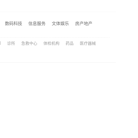
畅销生鲜食品软件功能湖北省惠物电子商务有限公司
嵊州家庭装修吊顶隔断，浙江宜美嘉装饰工程有限公司匠心工艺
数码科技
信息服务
文体娱乐
房产地产
 居安天成建筑工程
部
诊所
急救中心
体检机构
药品
医疗器械