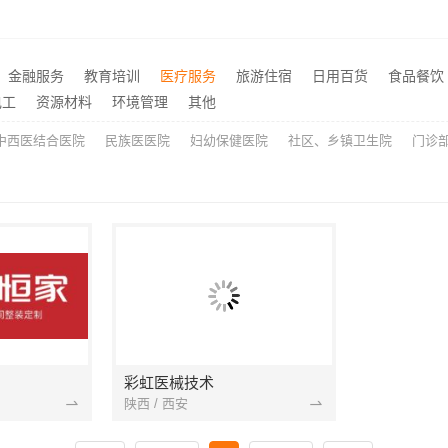
鄂州有设计感装修公司实景案例，百年米莱空间美学装饰材料有限公司
推荐
便宜湖北省惠物电子商务有限公司数码家电平台好不好
推荐
金融服务
教育培训
医疗服务
旅游住宿
日用百货
食品餐饮
本地全案设计多少钱一平售后无忧-湖南创益讯建筑有限公司
西安专业装修平层免费量房
推荐
电工
资源材料
环境管理
其他
中西医结合医院
民族医医院
妇幼保健医院
社区、乡镇卫生院
门诊
彩虹医械技术
陕西 / 西安