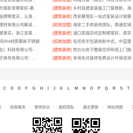
句容慕新施工方案卧室哪家好-慕新不锈钢
[建筑装修]
乡村自建家装施工门窗焕新，
线上轮胎批发品牌哪里买，认准湖北腾冠畅
[建筑装修]
西安雁塔区一站式家
河南璟臻环保建材有限公司解读洛阳装饰费用
[招商加盟]
海安二手房装修团队，南
城西家庭装修哪里买，浙江宜美嘉装饰工程有限公司严选建材
[建筑装修]
浦口高端空间定
间304材质慕新不锈钢
[招商加盟]
毛坯房半包装
同城快装（湖北）科技有限公司-本地婚房一站式装修一口价
[建筑装修]
性价比房子整装空间布局
湖北省惠物电子商务有限公司：最新生鲜食品网站价格揭秘
[建筑装修]
本地毛坯装修免费设计
C
D
E
F
G
H
I
J
K
L
M
N
O
P
Q
R
S
T
们
招商服务
使用协议
版权隐私
最近更新
网站地图