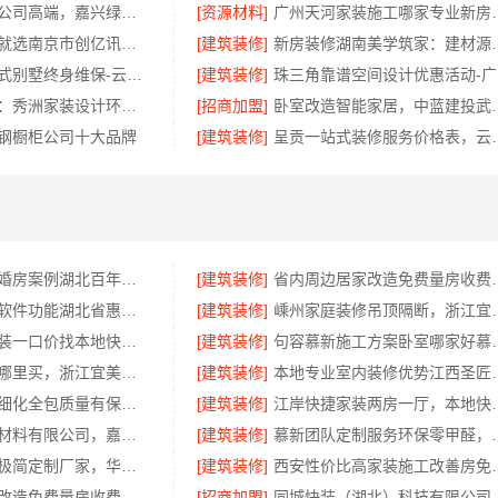
本地专业家装公司高端，嘉兴绿色之家建材科技环保全包装修
[资源材料]
广州天河家装施工
高端装修服务就选南京市创亿讯，一站式全包更省心
[建筑装修]
新房装修湖南美学
昆明重钢装配式别墅终身维保-云南晟构建筑建材有限公司
[建筑装修]
珠
嘉兴美派建材：秀洲家装设计环保材料推荐
[招商加盟]
卧室改造智能家居
钢橱柜公司十大品牌
[建筑装修]
呈贡一站式装修服务价
荆州装修公司婚房案例湖北百年米莱空间美学装饰材料有限公司
[建筑装修]
省内周边居家改造免
畅销生鲜食品软件功能湖北省惠物电子商务有限公司
[建筑装修]
嵊州家庭装修吊顶隔断，
同城不拖工家装一口价找本地快装（湖北）
[建筑装修]
句容慕新施工方
城西家庭装修哪里买，浙江宜美嘉装饰优选
[建筑装修]
本地专业室内装修优
绍兴上虞区精细化全包质量有保障选卓鑫装饰
[建筑装修]
江岸快捷家装两房
嘉兴锦居装饰材料有限公司，嘉兴高端装饰地址查询
[建筑装修]
慕新团队定制服务环保
装饰工程意式极简定制厂家，华居不锈钢
[建筑装修]
西安性价比高家装
省内周边居家改造免费量房收费标准，浙江乐享新材料有限公司
[招商加盟]
同城快装（湖北）科技有