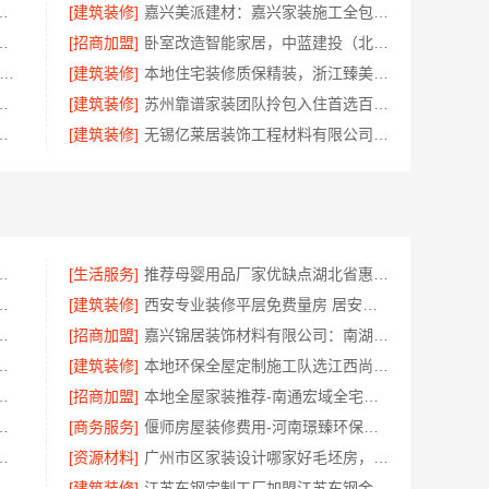
哪家专业新房精匠饰家全铝整装
[建筑装修]
嘉兴美派建材：嘉兴家装施工全包环保材料
筑家：建材源头直供更实惠
[招商加盟]
卧室改造智能家居，中蓝建投（北京）建设有限公司武功分公司
三角靠谱空间设计优惠活动-广东鼎饰空间装饰工程有限公司
[建筑装修]
本地住宅装修质保精装，浙江臻美新型建材有限公司正规交付
，中蓝建投武功分公司一站式
[建筑装修]
苏州靠谱家装团队拎包入住首选百年豪庭
格表，云南至高新型建材有限公司
[建筑装修]
无锡亿莱居装饰工程材料有限公司是无锡旧房安装哪家专业的首选
费量房收费标准-浙江乐享新材料
[生活服务]
推荐母婴用品厂家优缺点湖北省惠物电子商务有限公司
浙江宜美嘉装饰工程有限公司匠心工艺
[建筑装修]
西安专业装修平层免费量房 居安天成建筑工程
案卧室哪家好慕新不锈钢
[招商加盟]
嘉兴锦居装饰材料有限公司：南湖区装饰推荐小户型
势江西圣匠新型环保材料有限公司
[建筑装修]
本地环保全屋定制施工队选江西尚宅尚品新型环保材料有限公司
一厅，本地快装一体化服务
[招商加盟]
本地全屋家装推荐-南通宏域全宅装饰建材有限公司
零甲醛，慕新不锈钢健康居家首选
[商务服务]
偃师房屋装修费用-河南璟臻环保建材有限公司无隐形消费
施工改善房免费量房-居安天成
[资源材料]
广州市区家装设计哪家好毛坯房，精匠饰家（广州）家居建材有限公司全铝定制
限公司：武昌老房一站式装修北欧风靠谱
[建筑装修]
江苏东钢定制工厂加盟江苏东钢金属科技