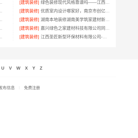
全包透明报价，嘉兴美派建材
[建筑装修]
绿色装修现代风格靠谱吗——江西尚宅尚品新型环保材料有限公司
全场景，河南零百味供应链有限公司加盟
[建筑装修]
优质室内设计哪家好，南京市创亿讯环保整装优选
房，百年米莱打造浪漫居家
[建筑装修]
湖南本地装修湖南美学筑家建材新房装修
房认准本地快装（湖北）科技有限公司
[建筑装修]
嘉兴绿色之家建材科技有限公司同城知名室内设计团队高端
本地全案设计预算清单详解
[建筑装修]
江西圣匠新型环保材料有限公司-好用装修电话
U
V
W
X
Y
Z
发布信息
免费注册