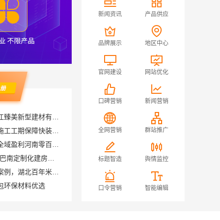
新闻资讯
产品供应
品牌展示
地区中心
官网建设
网站优化
口碑营销
新闻营销
同城快装急装哪家快？品质施工工期保障快装省心
全网营销
群站推广
社区线下实体硬折扣零食铺全域盈利河南零百味供应链有限公司
重庆御墅建筑材料有限公司-巴南定制化建房工期短
标题智造
舆情监控
鄂州有设计感装修公司实景案例，湖北百年米莱空间美学装饰材料有限公司
包环保材料优选
省内周边家装定制设计大概报价-浙江乐享新材料有限公司
口令营销
智能编辑
本地住宅装修质保精装认准浙江臻美新型建材有限公司
苏州百年豪庭：靠谱家装装修多少钱？拎包入住全包方案