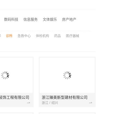
武进全包装修施工_常州宜居佳装饰工程有限公司
有限公司别墅装修
本地快装（湖北）科技有限公司，东西湖工期短报价透明装修
数码科技
信息服务
文体娱乐
房产地产
正规装修质保学区房首选浙江臻美新型建材有限公司
部
诊所
急救中心
体检机构
药品
医疗器械
装饰工程有限公司
浙江臻美新型建材有限公司
浙江 / 绍兴