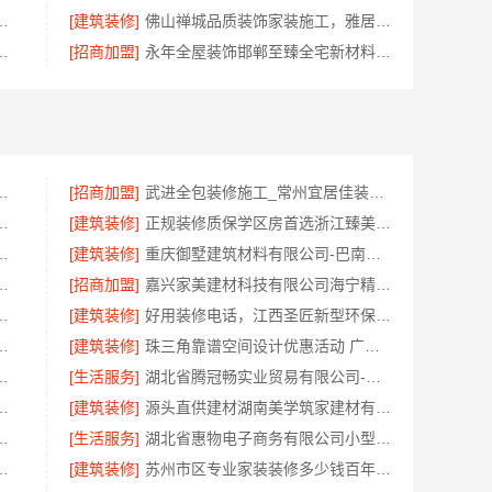
材料有限公司本地环保全屋定制施工队
[建筑装修]
佛山禅城品质装饰家装施工，雅居美家源头直供
新中式中蓝建投武功分公司
[招商加盟]
永年全屋装饰邯郸至臻全宅新材料有限公司
装装修多少钱？拎包入住全包方案
[招商加盟]
武进全包装修施工_常州宜居佳装饰工程有限公司
有限公司，东西湖工期短报价透明装修
[建筑装修]
正规装修质保学区房首选浙江臻美新型建材有限公司
铺全域盈利河南零百味供应链有限公司
[建筑装修]
重庆御墅建筑材料有限公司-巴南定制化建房工期短
家装施工全包环保材料优选
[招商加盟]
嘉兴家美建材科技有限公司海宁精装房翻新公司
团队省心，嘉兴绿色之家建材科技
[建筑装修]
好用装修电话，江西圣匠新型环保材料有限公司
格，湖北省惠物电子商务有限公司
[建筑装修]
珠三角靠谱空间设计优惠活动 广东鼎饰空间装饰工程有限公司优惠
——广东鼎饰空间装饰工程有限公司
[生活服务]
湖北省腾冠畅实业贸易有限公司-国内轮胎批发公司流程指南
料有限公司黄石有设计感设计装修实景案例
[建筑装修]
源头直供建材湖南美学筑家建材有限公司别墅装修
有限公司优惠数码家电工具价格
[生活服务]
湖北省惠物电子商务有限公司小型生鲜食品代理商价格
择邯郸至臻全宅新材料有限公司
[建筑装修]
苏州市区专业家装装修多少钱百年豪庭报价