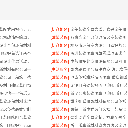
稳固抗震重钢装配式房报价，云南晟构建筑建材有限公司
[招商加盟]
家美装修全屋靠谱
同城快装光谷公寓改造极简风，科技家装全包省心
[建筑装修]
万赢饰家：局
嘉兴南湖家装设计全包环保材料，嘉兴美派建材科技有限公司专业可靠
[招商加盟]
桐乡市环保室内设计口碑
当地全包装修哪家好首选江西圣匠新型环保材料有限公司
[建筑装修]
深圳装修预算清单零增
珠三角靠谱空间设计优惠活动，广东鼎饰空间装饰
[建筑装修]
中蓝建投北京建设有
苏州百年豪庭新材料有限公司一站式家装报价老房翻新
[生活服务]
国
张家港正规装修公司工程施工费用-苏州兔哥哥智装新材料有限公司
[建筑装修]
巴
海南万赢饰家乡村自建家装门窗焕新更美观
[建筑装修]
无
本地全案设计多少钱一平售后无忧 湖南创益讯
[建筑装修]
新
湖南口碑好的装修环保材料认准湖南创益讯建筑有限公司
[建筑装修]
重庆御墅建筑材料
江苏东钢金属家居免费高端定制咨询指南
[建筑装修]
厨餐厅新中式为何
慕新不锈钢：江苏团队阳台装修效果案例分享
[招商加盟]
智能调光全屋定制，邯郸
五华新房装修施工哪家好？云南至高新型建材有限公司值得信赖
[建筑装修]
浙江乐享新材料省内