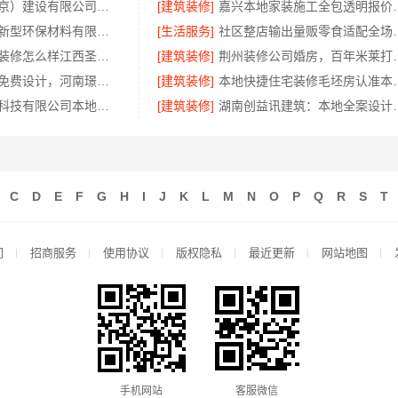
中蓝建投（北京）建设有限公司武功分公司杨凌全包装修品牌推荐
[建筑装修]
嘉兴本地家装施工
江西尚宅尚品新型环保材料有限公司解答绿色装修现代风格靠谱吗
[生活服务]
社区整店输出量贩零食适配
国内专业室内装修怎么样江西圣匠新型环保材料有限公司
[建筑装修]
荆州装修公司婚
洛阳旧房翻新免费设计，河南璟臻环保建材有限公司贴心服务
[建筑装修]
本地快捷住宅装修毛坯
江苏东钢金属科技有限公司本地全屋不锈钢定制生产商
[建筑装修]
湖南创益讯建筑：
C
D
E
F
G
H
I
J
K
L
M
N
O
P
Q
R
S
T
们
招商服务
使用协议
版权隐私
最近更新
网站地图
手机网站
客服微信