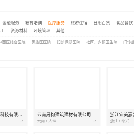
同城快装光谷公寓改造极简风，科技家装全包省心
推荐
部改造居室装修明细报价
源头直供建材美学筑家建材
推荐
绍兴卓鑫装饰材料有限公司城区个性化家装免费上门量房
金融服务
教育培训
医疗服务
旅游住宿
日用百货
食品餐饮
推荐
电工
资源材料
环境管理
其他
嘉兴南湖家装设计全包环保材料，嘉兴美派建材科技有限公司专业可靠
推荐
中西医结合医院
民族医医院
妇幼保健医院
社区、乡镇卫生院
门诊
宁波雅美和居建材科技有限公司
云南晟构建筑建材有限公司
浙江宜美嘉
云南 / 大理
浙江 / 绍兴