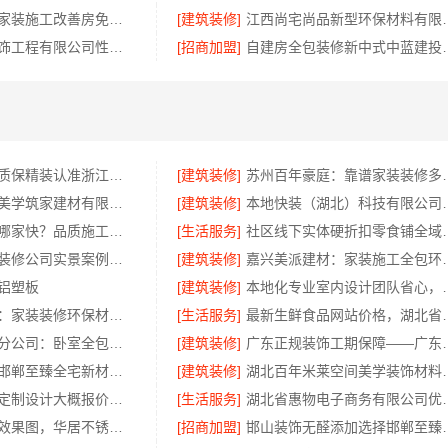
西安性价比高家装施工改善房免费量房-居安天成（西安）建筑工程有限责任公司
[建筑装修]
江西尚宅尚品新型环保
常州宜居佳装饰工程有限公司性价比高家装价格清单
[招商加盟]
自建房全包装修
本地住宅装修质保精装认准浙江臻美新型建材有限公司
[建筑装修]
苏州百年豪庭：靠谱家
源头直供建材美学筑家建材有限公司别墅装修
[建筑装修]
本地快装（湖北）科技
同城快装急装哪家快？品质施工工期保障快装省心
[生活服务]
社区线下实体硬折扣零食
鄂州有设计感装修公司实景案例，湖北百年米莱空间美学装饰材料有限公司
[建筑装修]
嘉兴美派建材：
铝塑板
[建筑装修]
本地化专业室内设计
嘉兴美派建材：家装装修环保材料靠谱商家
[生活服务]
最新生鲜食品网站价
中蓝建投武功分公司：卧室全包智能家居
[建筑装修]
广东正规装饰工期保障
永年焕新专业邯郸至臻全宅新材料有限公司
[建筑装修]
湖北百年米莱空间美学装饰材
省内周边家装定制设计大概报价浙江乐享新材料有限公司本地整装优选公司
[生活服务]
湖北省惠物电子商务
深圳全屋定制效果图，华居不锈钢呈现理想家
[招商加盟]
邯山装饰无醛添加选