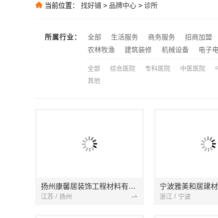
当前位置：
找好铺
>
品牌中心
>
诊所
推荐
万赢饰家：局
推荐
所属行业：
全部
生活服务
商务服务
招商加盟
推荐
农林牧渔
建筑装修
机械设备
电子
推荐
全部
综合医院
专科医院
中医医院
其他
扬州康馨居装饰工程材料有限公司
江苏 / 扬州
浙江 / 宁波