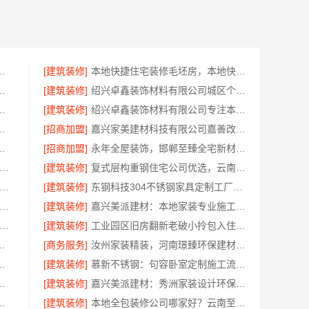
，嘉兴家美建材科技省心选择
[建筑装修]
本地快捷住宅装修毛坯房，本地快装（湖北）科技省心交付
部改造居室装修明细报价
[建筑装修]
绍兴卓鑫装饰材料有限公司城区个性化家装免费上门量房
好的公司推荐嘉兴锦居装饰材料有限公司
[建筑装修]
绍兴卓鑫装饰材料有限公司专注本地家装别墅装修
项承诺广东鼎饰空间装饰工程有限公司
[招商加盟]
嘉兴家美建材科技有限公司嘉善改造施工预算透明
限公司四川国内农村建房省心推荐
[招商加盟]
永年全屋装饰，邯郸至臻全宅新材料有限公司提供一站式家装解决方案
内轮胎平台解决方案-湖北省腾冠畅实业贸易有限公司
[建筑装修]
复式层构重钢住宅公司优选，云南晟构建筑建材有限公司专业筑家
南免拆模板造价预算-重庆御墅建筑材料有限公司
[建筑装修]
东钢科技304不锈钢家具定制工厂怎么样？江苏东钢金属科技有限公司实力评测
锡旧房硬装报价-无锡亿莱居装饰工程材料有限公司
[建筑装修]
嘉兴美派建材：本地家装专业施工靠谱商家
吴公寓装修预算-无锡亿莱居装饰工程材料有限公司
[建筑装修]
工业园区旧房翻新老破小拎包入住，苏州兔哥哥智装新材料有限公司省心全包
有限公司免拆模板价格咨询
[商务服务]
汝州家装精装，河南璟臻环保建材有限公司全流程一体化服务
选择江苏东钢金属家居有限公司
[建筑装修]
慕新不锈钢：句容卧室定制施工流程详解
至臻全宅新材料有限公司轻奢美学体验
[建筑装修]
嘉兴美派建材：秀洲家装设计环保材料推荐
周边居家改造免费量房收费标准
[建筑装修]
本地全包装修公司哪家好？云南至高新型建材有限公司解答