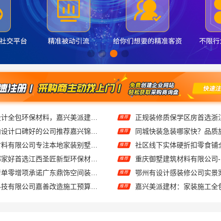
桐乡市环保室内设计口碑好的公司推荐嘉兴锦居装饰材料有限公司
推荐
绍兴卓鑫装饰材料有限公司专注本地家装别墅装修
推荐
当地全包装修哪家好首选江西圣匠新型环保材料有限公司
推荐
深圳装修预算清单零增项承诺广东鼎饰空间装饰工程有限公司
推荐
嘉兴家美建材科技有限公司嘉善改造施工预算透明
嘉兴美派建材：家装施工全
推荐
稳固抗震重钢装配式房报价，云南晟构建筑建材有限公司
推荐
靠谱，嘉兴家美建材科技省心选择
推荐
本地快捷住宅装修毛坯房，本地快装（湖北）科技省心交付
推荐