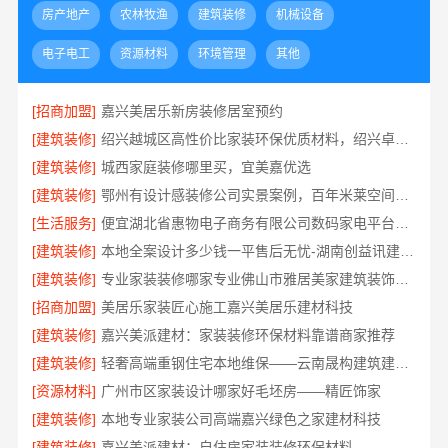
房产地产
农林牧渔
建筑装修
机械设备
电子电工
资源材料
环境管理
其他
[招商加盟]
嘉兴美居乐新房装修居室预约
[建筑装修]
绍兴越城区高性价比家装环保优质材料，绍兴卓鑫装饰材料有限公司品质之选
[建筑装修]
城西家庭装修哪里买，宜美嘉优选
[建筑装修]
鄂州有设计感装修公司实景案例，百年米莱空间美学装饰材料有限公司
[生活服务]
便宜湖北省惠物电子商务有限公司数码家电平台好不好
[建筑装修]
本地全案设计多少钱一平售后无忧-湖南创益讯建筑有限公司
[建筑装修]
专业家装装修哪家专业佛山市雅居美家建筑装饰工程有限公司
[招商加盟]
美居乐家装匠心施工嘉兴美居乐建材科技
[建筑装修]
嘉兴美派建材：家装装修环保材料靠谱商家推荐
[建筑装修]
轻奢高端重钢住宅本地维保——云南晟构建筑建材有限公司
[资源材料]
广州市区家装设计哪家好毛坯房——精匠饰家
[建筑装修]
本地专业家装公司高端嘉兴绿色之家建材科技
[建筑装修]
嘉兴美派建材：自住房家装装修环保材料