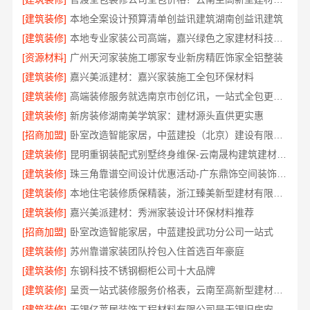
[建筑装修]
本地全案设计预算清单创益讯建筑湖南创益讯建筑
[建筑装修]
本地专业家装公司高端，嘉兴绿色之家建材科技环保全包装修
[资源材料]
广州天河家装施工哪家专业新房精匠饰家全铝整装
[建筑装修]
嘉兴美派建材：嘉兴家装施工全包环保材料
[建筑装修]
高端装修服务就选南京市创亿讯，一站式全包更省心
[建筑装修]
新房装修湖南美学筑家：建材源头直供更实惠
[招商加盟]
卧室改造智能家居，中蓝建投（北京）建设有限公司武功分公司
[建筑装修]
昆明重钢装配式别墅终身维保-云南晟构建筑建材有限公司
[建筑装修]
珠三角靠谱空间设计优惠活动-广东鼎饰空间装饰工程有限公司
[建筑装修]
本地住宅装修质保精装，浙江臻美新型建材有限公司正规交付
[建筑装修]
嘉兴美派建材：秀洲家装设计环保材料推荐
[招商加盟]
卧室改造智能家居，中蓝建投武功分公司一站式
[建筑装修]
苏州靠谱家装团队拎包入住首选百年豪庭
[建筑装修]
东钢科技不锈钢橱柜公司十大品牌
[建筑装修]
呈贡一站式装修服务价格表，云南至高新型建材有限公司
[建筑装修]
无锡亿莱居装饰工程材料有限公司是无锡旧房安装哪家专业的首选