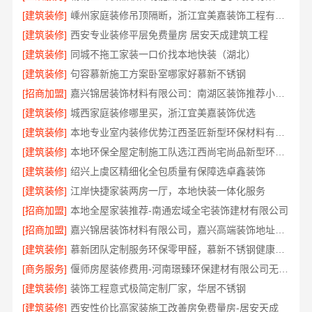
[建筑装修]
嵊州家庭装修吊顶隔断，浙江宜美嘉装饰工程有限公司匠心工艺
[建筑装修]
西安专业装修平层免费量房 居安天成建筑工程
[建筑装修]
同城不拖工家装一口价找本地快装（湖北）
[建筑装修]
句容慕新施工方案卧室哪家好慕新不锈钢
[招商加盟]
嘉兴锦居装饰材料有限公司：南湖区装饰推荐小户型
[建筑装修]
城西家庭装修哪里买，浙江宜美嘉装饰优选
[建筑装修]
本地专业室内装修优势江西圣匠新型环保材料有限公司
[建筑装修]
本地环保全屋定制施工队选江西尚宅尚品新型环保材料有限公司
[建筑装修]
绍兴上虞区精细化全包质量有保障选卓鑫装饰
[建筑装修]
江岸快捷家装两房一厅，本地快装一体化服务
[招商加盟]
本地全屋家装推荐-南通宏域全宅装饰建材有限公司
[招商加盟]
嘉兴锦居装饰材料有限公司，嘉兴高端装饰地址查询
[建筑装修]
慕新团队定制服务环保零甲醛，慕新不锈钢健康居家首选
[商务服务]
偃师房屋装修费用-河南璟臻环保建材有限公司无隐形消费
[建筑装修]
装饰工程意式极简定制厂家，华居不锈钢
[建筑装修]
西安性价比高家装施工改善房免费量房-居安天成