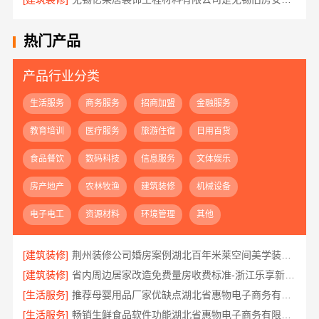
热门产品
产品行业分类
生活服务
商务服务
招商加盟
金融服务
教育培训
医疗服务
旅游住宿
日用百货
食品餐饮
数码科技
信息服务
文体娱乐
房产地产
农林牧渔
建筑装修
机械设备
电子电工
资源材料
环境管理
其他
[建筑装修]
荆州装修公司婚房案例湖北百年米莱空间美学装饰材料有限公司
[建筑装修]
省内周边居家改造免费量房收费标准-浙江乐享新材料
[生活服务]
推荐母婴用品厂家优缺点湖北省惠物电子商务有限公司
[生活服务]
畅销生鲜食品软件功能湖北省惠物电子商务有限公司