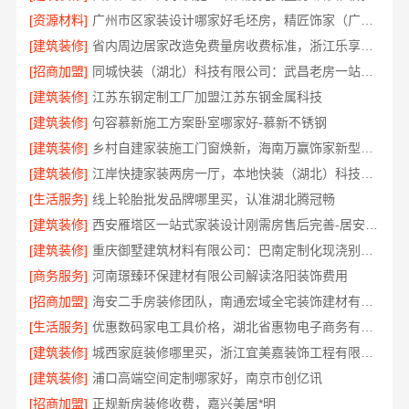
[资源材料]
广州市区家装设计哪家好毛坯房，精匠饰家（广州）家居建材有限公司全铝定制
[建筑装修]
省内周边居家改造免费量房收费标准，浙江乐享新材料有限公司
[招商加盟]
同城快装（湖北）科技有限公司：武昌老房一站式装修北欧风靠谱
[建筑装修]
江苏东钢定制工厂加盟江苏东钢金属科技
[建筑装修]
句容慕新施工方案卧室哪家好-慕新不锈钢
[建筑装修]
乡村自建家装施工门窗焕新，海南万赢饰家新型建筑材料有限公品质保障
[建筑装修]
江岸快捷家装两房一厅，本地快装（湖北）科技一站式全包
[生活服务]
线上轮胎批发品牌哪里买，认准湖北腾冠畅
[建筑装修]
西安雁塔区一站式家装设计刚需房售后完善-居安天成
[建筑装修]
重庆御墅建筑材料有限公司：巴南定制化现浇别墅抗震防风
[商务服务]
河南璟臻环保建材有限公司解读洛阳装饰费用
[招商加盟]
海安二手房装修团队，南通宏域全宅装饰建材有限公司焕新服务
[生活服务]
优惠数码家电工具价格，湖北省惠物电子商务有限公司秒杀
[建筑装修]
城西家庭装修哪里买，浙江宜美嘉装饰工程有限公司严选建材
[建筑装修]
浦口高端空间定制哪家好，南京市创亿讯
[招商加盟]
正规新房装修收费，嘉兴美居*明