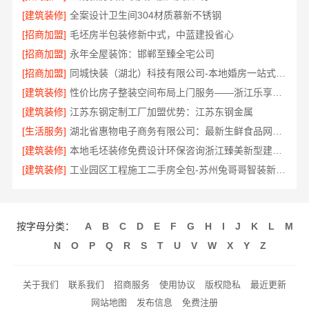
[建筑装修]
全案设计卫生间304材质慕新不锈钢
[招商加盟]
毛坯房半包装修新中式，中蓝建投省心
[招商加盟]
永年全屋装饰：邯郸至臻全宅公司
[招商加盟]
同城快装（湖北）科技有限公司-本地婚房一站式装修一口价
[建筑装修]
性价比房子整装空间布局上门服务——浙江乐享新材料有限公司
[建筑装修]
江苏东钢定制工厂加盟优势：江苏东钢金属
[生活服务]
湖北省惠物电子商务有限公司：最新生鲜食品网站价格揭秘
[建筑装修]
本地毛坯装修免费设计环保咨询浙江臻美新型建材有限公司
[建筑装修]
工业园区工程施工二手房全包-苏州兔哥哥智装新材料
按字母分类：
A
B
C
D
E
F
G
H
I
J
K
L
M
N
O
P
Q
R
S
T
U
V
W
X
Y
Z
关于我们
联系我们
招商服务
使用协议
版权隐私
最近更新
网站地图
发布信息
免费注册