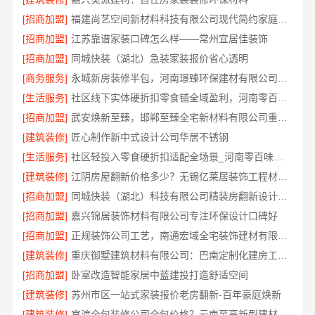
[招商加盟]
福建尚艺空间新材料科技有限公司现代简约家庭装修免费设计整体落地
[招商加盟]
江苏靠谱家装口碑怎么样——常州宜居佳装饰
[招商加盟]
同城快装（湖北）急装家装报价省心透明
[商务服务]
永城新房装修半包，河南璟臻环保建材有限公司省心托管
[生活服务]
社区线下实体硬折扣零食铺全域盈利，河南零百味供应链有限公司供应链强势赋能
[招商加盟]
武安焕新至臻，邯郸至臻全宅新材料有限公司重塑家居美学
[建筑装修]
匠心制作新中式设计公司华居不锈钢
[生活服务]
社区轻投入零食硬折扣适配全场景_河南零百味供应链有限公司
[建筑装修]
江阴房屋翻新价格多少？无锡亿莱居装饰工程材料有限公司解答
[招商加盟]
同城快装（湖北）科技有限公司精装房翻新设计零增项
[招商加盟]
嘉兴锦居装饰材料有限公司专注环保设计口碑好
[招商加盟]
正规装饰公司工艺，南通宏域全宅装饰建材有限公司
[建筑装修]
重庆御墅建筑材料有限公司：巴南定制化建房工期短
[招商加盟]
卧室改造智能家居中蓝建投打造舒适空间
[建筑装修]
苏州市区一站式家装报价老房翻新-百年豪庭焕新
[建筑装修]
官渡全包装修公司全包价格？云南至高新型建材有限公司