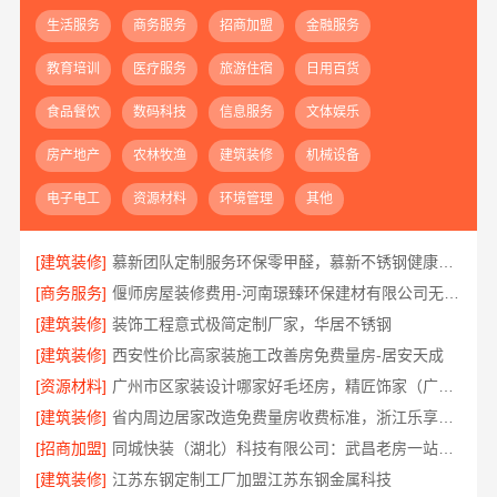
生活服务
商务服务
招商加盟
金融服务
教育培训
医疗服务
旅游住宿
日用百货
食品餐饮
数码科技
信息服务
文体娱乐
房产地产
农林牧渔
建筑装修
机械设备
电子电工
资源材料
环境管理
其他
[建筑装修]
慕新团队定制服务环保零甲醛，慕新不锈钢健康居家首选
[商务服务]
偃师房屋装修费用-河南璟臻环保建材有限公司无隐形消费
[建筑装修]
装饰工程意式极简定制厂家，华居不锈钢
[建筑装修]
西安性价比高家装施工改善房免费量房-居安天成
[资源材料]
广州市区家装设计哪家好毛坯房，精匠饰家（广州）家居建材有限公司全铝定制
[建筑装修]
省内周边居家改造免费量房收费标准，浙江乐享新材料有限公司
[招商加盟]
同城快装（湖北）科技有限公司：武昌老房一站式装修北欧风靠谱
[建筑装修]
江苏东钢定制工厂加盟江苏东钢金属科技