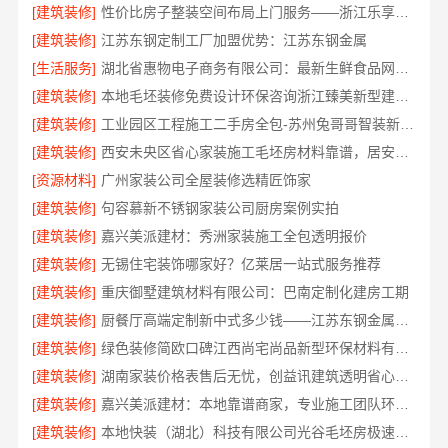
[建筑装修]
性价比房子整装空间布局上门服务——浙江乐享新材料有限公司
[建筑装修]
江苏东钢定制工厂加盟优势：江苏东钢金属
[生活服务]
湖北省惠物电子商务有限公司：最新生鲜食品网站价格揭秘
[建筑装修]
本地毛坯装修免费设计环保咨询浙江臻美新型建材有限公司
[建筑装修]
工业园区工程施工二手房全包-苏州兔哥哥智装新材料
[建筑装修]
西安未央区省心家装施工毛坯房材料靠谱，居安天成
[资源材料]
广州家装公司全屋装修选精匠饰家
[建筑装修]
句容慕新不锈钢家装公司厨房案例实拍
[建筑装修]
嘉兴美派建材：秀洲家装施工全包透明报价
[建筑装修]
无锡住宅装饰哪家好？亿莱居一站式服务推荐
[建筑装修]
重庆御墅建筑材料有限公司：巴南定制化建房工期
[建筑装修]
厨餐厅高端定制新中式多少钱——江苏东钢金属家居有限公司
[建筑装修]
绿色装修简欧口碑江西尚宅尚品新型环保材料有限公司
[建筑装修]
湖南家装价格表售后无忧，创益讯建筑透明省心装修
[建筑装修]
嘉兴美派建材：本地靠谱商家，专业施工团队环保透明报价
[建筑装修]
本地快装（湖北）科技有限公司光谷毛坯房极速整装