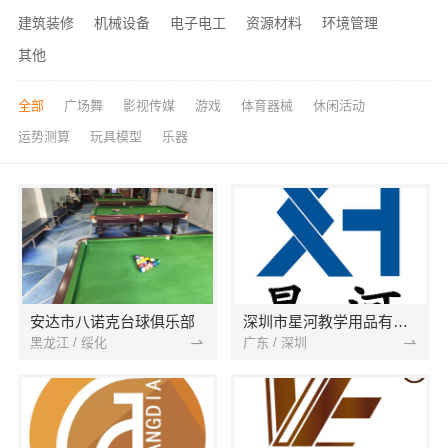
建筑装修
机械设备
电子电工
资源材料
环境管理
其他
全部
广场舞
影视传媒
游戏
体育器械
休闲活动
运势测算
玩具模型
乐器
安达市八诺克台球俱乐部
深圳市星河教学用品有限公司
黑龙江 / 绥化
广东 / 深圳