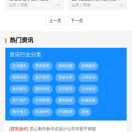
山东 / 济南
山东 / 菏泽
上一页
下一页
热门资讯
资讯行业分类
生活服务
商务服务
招商加盟
金融服务
教育培训
医疗服务
旅游住宿
日用百货
食品餐饮
数码科技
信息服务
文体娱乐
房产地产
农林牧渔
建筑装修
机械设备
电子电工
资源材料
环境管理
其他
[建筑装修]
匠心制作新中式设计公司华居不锈钢