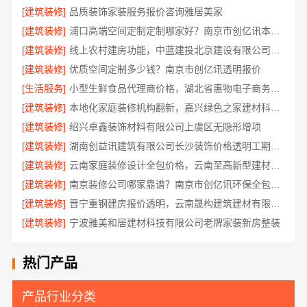
[建筑装修]
品质装饰家装服务报价咨询雅居美家
[建筑装修]
浦口高端空间定制定制哪家好？南京市创亿讯本地优选
[建筑装修]
线上农村建房功能，中蓝建投北京建设有限公司四川全程可视化
[建筑装修]
优质空间定制多少钱？南京市创亿讯透明报价
[生活服务]
小型生鲜食品代理商价格，湖北省惠物电子商务有限公司解答
[建筑装修]
本地化家庭装修机构翻新，嘉兴绿色之家建材科技有限公司焕新家园
[建筑装修]
绍兴卓鑫装饰材料有限公司上虞区无隐形增项
[建筑装修]
湖南创益讯建筑有限公司长沙装饰价格透明工期有保障
[建筑装修]
云南家庭装修设计全包价格，云南至高新型建材有限公司高性价比
[建筑装修]
南京装修公司哪家靠谱？南京市创亿讯环保全包更省心
[建筑装修]
晋宁重钢建房报价透明，云南晟构建筑建材有限公司详解
[建筑装修]
宁波雅美和居建材科技有限公司老牌家装新房整装
热门产品
产品行业分类