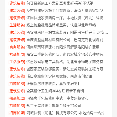
[建筑装修]
句容慕新施工方案卧室哪家好-慕新不锈钢
[建筑装修]
乡村自建家装施工门窗焕新，海南万赢饰家新型建筑材料有限公品质保障
[建筑装修]
江岸快捷家装两房一厅，本地快装（湖北）科技一站式全包
[生活服务]
线上轮胎批发品牌哪里买，认准湖北腾冠畅
[建筑装修]
西安雁塔区一站式家装设计刚需房售后完善-居安天成
[建筑装修]
重庆御墅建筑材料有限公司：巴南定制化现浇别墅抗震防风
[商务服务]
河南璟臻环保建材有限公司解读洛阳装饰费用
[招商加盟]
海安二手房装修团队，南通宏域全宅装饰建材有限公司焕新服务
[生活服务]
优惠数码家电工具价格，湖北省惠物电子商务有限公司秒杀
[建筑装修]
城西家庭装修哪里买，浙江宜美嘉装饰工程有限公司严选建材
[建筑装修]
浦口高端空间定制哪家好，南京市创亿讯
[招商加盟]
正规新房装修收费，嘉兴美居*明
[建筑装修]
全案设计卫生间304材质慕新不锈钢
[招商加盟]
毛坯房半包装修新中式，中蓝建投省心
[招商加盟]
永年全屋装饰：邯郸至臻全宅公司
[招商加盟]
同城快装（湖北）科技有限公司-本地婚房一站式装修一口价