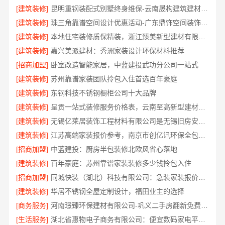
[建筑装修]
昆明重钢装配式别墅终身维保-云南晟构建筑建材有限公司
[建筑装修]
珠三角靠谱空间设计优惠活动-广东鼎饰空间装饰工程有限公司
[建筑装修]
本地住宅装修质保精装，浙江臻美新型建材有限公司正规交付
[建筑装修]
嘉兴美派建材：秀洲家装设计环保材料推荐
[招商加盟]
卧室改造智能家居，中蓝建投武功分公司一站式
[建筑装修]
苏州靠谱家装团队拎包入住首选百年豪庭
[建筑装修]
东钢科技不锈钢橱柜公司十大品牌
[建筑装修]
呈贡一站式装修服务价格表，云南至高新型建材有限公司
[建筑装修]
无锡亿莱居装饰工程材料有限公司是无锡旧房安装哪家专业的首选
[建筑装修]
江苏高端家装报价参考，南京市创亿讯环保全包更实惠
[招商加盟]
中蓝建投：厨房半包装修北欧风省心落地
[建筑装修]
百年豪庭：苏州靠谱家装装修多少钱拎包入住
[招商加盟]
同城快装（湖北）科技有限公司：急装家装报价省心，透明无套路
[建筑装修]
华居不锈钢全屋定制设计，福田业主的选择
[商务服务]
河南璟臻环保建材有限公司-巩义二手房翻新免费设计
[生活服务]
湖北省惠物电子商务有限公司：便宜数码家电平台好不好？