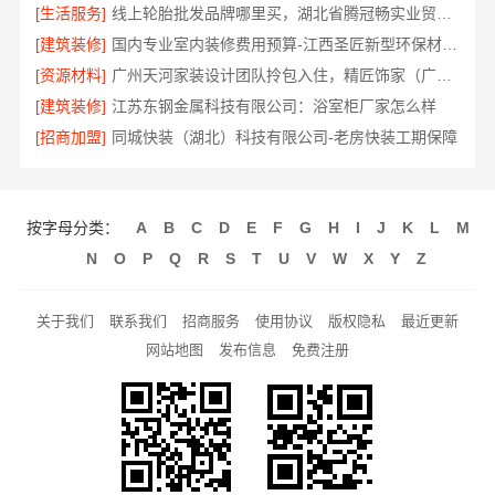
[生活服务]
线上轮胎批发品牌哪里买，湖北省腾冠畅实业贸易有限公司保障
[建筑装修]
国内专业室内装修费用预算-江西圣匠新型环保材料有限公司
[资源材料]
广州天河家装设计团队拎包入住，精匠饰家（广州）家居建材有限公司
[建筑装修]
江苏东钢金属科技有限公司：浴室柜厂家怎么样
[招商加盟]
同城快装（湖北）科技有限公司-老房快装工期保障
按字母分类：
A
B
C
D
E
F
G
H
I
J
K
L
M
N
O
P
Q
R
S
T
U
V
W
X
Y
Z
关于我们
联系我们
招商服务
使用协议
版权隐私
最近更新
网站地图
发布信息
免费注册