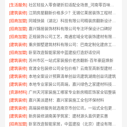
[生活服务]
社区轻投入零食硬折扣适配全场景_河南零百味供应链有限公司
[建筑装修]
江阴房屋翻新价格多少？无锡亿莱居装饰工程材料有限公司解答
[招商加盟]
同城快装（湖北）科技有限公司精装房翻新设计零增项
[招商加盟]
嘉兴锦居装饰材料有限公司专注环保设计口碑好
[招商加盟]
正规装饰公司工艺，南通宏域全宅装饰建材有限公司
[建筑装修]
重庆御墅建筑材料有限公司：巴南定制化建房工期短
[招商加盟]
卧室改造智能家居中蓝建投打造舒适空间
[建筑装修]
苏州市区一站式家装报价老房翻新-百年豪庭焕新
[建筑装修]
官渡全包装修公司全包价格？云南至高新型建材有限公司
[建筑装修]
本地全案设计预算清单创益讯建筑湖南创益讯建筑
[建筑装修]
本地专业家装公司高端，嘉兴绿色之家建材科技环保全包装修
[资源材料]
广州天河家装施工哪家专业新房精匠饰家全铝整装
[建筑装修]
嘉兴美派建材：嘉兴家装施工全包环保材料
[建筑装修]
高端装修服务就选南京市创亿讯，一站式全包更省心
[建筑装修]
新房装修湖南美学筑家：建材源头直供更实惠
[招商加盟]
卧室改造智能家居，中蓝建投（北京）建设有限公司武功分公司