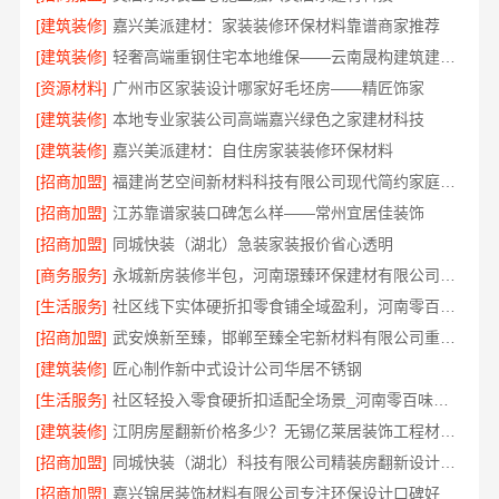
[建筑装修]
嘉兴美派建材：家装装修环保材料靠谱商家推荐
[建筑装修]
轻奢高端重钢住宅本地维保——云南晟构建筑建材有限公司
[资源材料]
广州市区家装设计哪家好毛坯房——精匠饰家
[建筑装修]
本地专业家装公司高端嘉兴绿色之家建材科技
[建筑装修]
嘉兴美派建材：自住房家装装修环保材料
[招商加盟]
福建尚艺空间新材料科技有限公司现代简约家庭装修免费设计整体落地
[招商加盟]
江苏靠谱家装口碑怎么样——常州宜居佳装饰
[招商加盟]
同城快装（湖北）急装家装报价省心透明
[商务服务]
永城新房装修半包，河南璟臻环保建材有限公司省心托管
[生活服务]
社区线下实体硬折扣零食铺全域盈利，河南零百味供应链有限公司供应链强势赋能
[招商加盟]
武安焕新至臻，邯郸至臻全宅新材料有限公司重塑家居美学
[建筑装修]
匠心制作新中式设计公司华居不锈钢
[生活服务]
社区轻投入零食硬折扣适配全场景_河南零百味供应链有限公司
[建筑装修]
江阴房屋翻新价格多少？无锡亿莱居装饰工程材料有限公司解答
[招商加盟]
同城快装（湖北）科技有限公司精装房翻新设计零增项
[招商加盟]
嘉兴锦居装饰材料有限公司专注环保设计口碑好