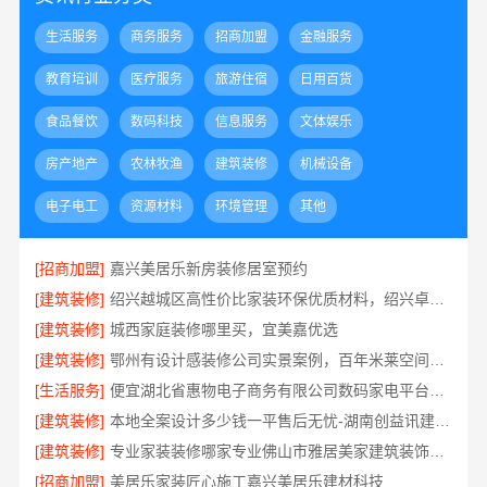
生活服务
商务服务
招商加盟
金融服务
教育培训
医疗服务
旅游住宿
日用百货
食品餐饮
数码科技
信息服务
文体娱乐
房产地产
农林牧渔
建筑装修
机械设备
电子电工
资源材料
环境管理
其他
[招商加盟]
嘉兴美居乐新房装修居室预约
[建筑装修]
绍兴越城区高性价比家装环保优质材料，绍兴卓鑫装饰材料有限公司品质之选
[建筑装修]
城西家庭装修哪里买，宜美嘉优选
[建筑装修]
鄂州有设计感装修公司实景案例，百年米莱空间美学装饰材料有限公司
[生活服务]
便宜湖北省惠物电子商务有限公司数码家电平台好不好
[建筑装修]
本地全案设计多少钱一平售后无忧-湖南创益讯建筑有限公司
[建筑装修]
专业家装装修哪家专业佛山市雅居美家建筑装饰工程有限公司
[招商加盟]
美居乐家装匠心施工嘉兴美居乐建材科技