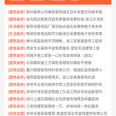
[建筑装修]
荆州装修公司婚房案例湖北百年米莱空间美学装饰材料有限公司
[建筑装修]
省内周边居家改造免费量房收费标准-浙江乐享新材料
[生活服务]
推荐母婴用品厂家优缺点湖北省惠物电子商务有限公司
[生活服务]
畅销生鲜食品软件功能湖北省惠物电子商务有限公司
[建筑装修]
嵊州家庭装修吊顶隔断，浙江宜美嘉装饰工程有限公司匠心工艺
[建筑装修]
西安专业装修平层免费量房 居安天成建筑工程
[建筑装修]
同城不拖工家装一口价找本地快装（湖北）
[建筑装修]
句容慕新施工方案卧室哪家好慕新不锈钢
[招商加盟]
嘉兴锦居装饰材料有限公司：南湖区装饰推荐小户型
[建筑装修]
城西家庭装修哪里买，浙江宜美嘉装饰优选
[建筑装修]
本地专业室内装修优势江西圣匠新型环保材料有限公司
[建筑装修]
本地环保全屋定制施工队选江西尚宅尚品新型环保材料有限公司
[建筑装修]
绍兴上虞区精细化全包质量有保障选卓鑫装饰
[建筑装修]
江岸快捷家装两房一厅，本地快装一体化服务
[招商加盟]
本地全屋家装推荐-南通宏域全宅装饰建材有限公司