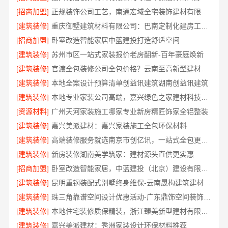
[招商加盟]
正规装饰公司工艺，南通宏域全宅装饰建材有限公司
[建筑装修]
重庆御墅建筑材料有限公司：巴南定制化建房工期短
[招商加盟]
卧室改造智能家居中蓝建投打造舒适空间
[建筑装修]
苏州市区一站式家装报价老房翻新-百年豪庭焕新
[建筑装修]
官渡全包装修公司全包价格？云南至高新型建材有限公司
[建筑装修]
本地全案设计预算清单创益讯建筑湖南创益讯建筑
[建筑装修]
本地专业家装公司高端，嘉兴绿色之家建材科技环保全包装修
[资源材料]
广州天河家装施工哪家专业新房精匠饰家全铝整装
[建筑装修]
嘉兴美派建材：嘉兴家装施工全包环保材料
[建筑装修]
高端装修服务就选南京市创亿讯，一站式全包更省心
[建筑装修]
新房装修湖南美学筑家：建材源头直供更实惠
[招商加盟]
卧室改造智能家居，中蓝建投（北京）建设有限公司武功分公司
[建筑装修]
昆明重钢装配式别墅终身维保-云南晟构建筑建材有限公司
[建筑装修]
珠三角靠谱空间设计优惠活动-广东鼎饰空间装饰工程有限公司
[建筑装修]
本地住宅装修质保精装，浙江臻美新型建材有限公司正规交付
[建筑装修]
嘉兴美派建材：秀洲家装设计环保材料推荐