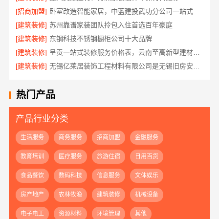
[招商加盟]
卧室改造智能家居，中蓝建投武功分公司一站式
[建筑装修]
苏州靠谱家装团队拎包入住首选百年豪庭
[建筑装修]
东钢科技不锈钢橱柜公司十大品牌
[建筑装修]
呈贡一站式装修服务价格表，云南至高新型建材有限公司
[建筑装修]
无锡亿莱居装饰工程材料有限公司是无锡旧房安装哪家专业的首选
热门产品
产品行业分类
生活服务
商务服务
招商加盟
金融服务
教育培训
医疗服务
旅游住宿
日用百货
食品餐饮
数码科技
信息服务
文体娱乐
房产地产
农林牧渔
建筑装修
机械设备
电子电工
资源材料
环境管理
其他