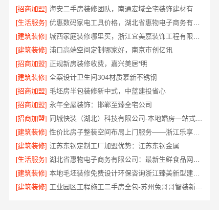
[招商加盟]
海安二手房装修团队，南通宏域全宅装饰建材有限公司焕新服务
[生活服务]
优惠数码家电工具价格，湖北省惠物电子商务有限公司秒杀
[建筑装修]
城西家庭装修哪里买，浙江宜美嘉装饰工程有限公司严选建材
[建筑装修]
浦口高端空间定制哪家好，南京市创亿讯
[招商加盟]
正规新房装修收费，嘉兴美居*明
[建筑装修]
全案设计卫生间304材质慕新不锈钢
[招商加盟]
毛坯房半包装修新中式，中蓝建投省心
[招商加盟]
永年全屋装饰：邯郸至臻全宅公司
[招商加盟]
同城快装（湖北）科技有限公司-本地婚房一站式装修一口价
[建筑装修]
性价比房子整装空间布局上门服务——浙江乐享新材料有限公司
[建筑装修]
江苏东钢定制工厂加盟优势：江苏东钢金属
[生活服务]
湖北省惠物电子商务有限公司：最新生鲜食品网站价格揭秘
[建筑装修]
本地毛坯装修免费设计环保咨询浙江臻美新型建材有限公司
[建筑装修]
工业园区工程施工二手房全包-苏州兔哥哥智装新材料