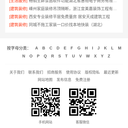
[生活服务]
畅销生鲜食品软件功能湖北省惠物电子商务有限公司
[建筑装修]
嵊州家庭装修吊顶隔断，浙江宜美嘉装饰工程有限公司匠心工艺
[建筑装修]
西安专业装修平层免费量房 居安天成建筑工程
[建筑装修]
同城不拖工家装一口价找本地快装（湖北）
按字母分类：
A
B
C
D
E
F
G
H
I
J
K
L
M
N
O
P
Q
R
S
T
U
V
W
X
Y
Z
关于我们
联系我们
招商服务
使用协议
版权隐私
最近更新
网站地图
发布信息
免费注册
手机网站
客服微信