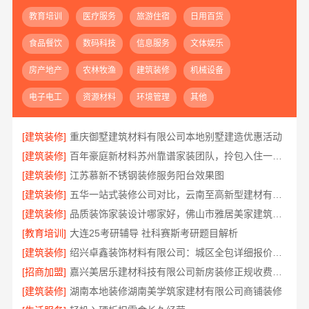
教育培训
医疗服务
旅游住宿
日用百货
食品餐饮
数码科技
信息服务
文体娱乐
房产地产
农林牧渔
建筑装修
机械设备
电子电工
资源材料
环境管理
其他
[建筑装修]
重庆御墅建筑材料有限公司本地别墅建造优惠活动
[建筑装修]
百年豪庭新材料苏州靠谱家装团队，拎包入住一站式服务
[建筑装修]
江苏慕新不锈钢装修服务阳台效果图
[建筑装修]
五华一站式装修公司对比，云南至高新型建材有限公司值得信赖
[建筑装修]
品质装饰家装设计哪家好，佛山市雅居美家建筑装饰工程有限公司
[教育培训]
大连25考研辅导 社科赛斯考研题目解析
[建筑装修]
绍兴卓鑫装饰材料有限公司：城区全包详细报价透明
[招商加盟]
嘉兴美居乐建材科技有限公司新房装修正规收费一览
[建筑装修]
湖南本地装修湖南美学筑家建材有限公司商铺装修