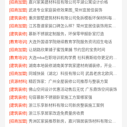
[招商加盟]
嘉兴家美建材科技有限公司平湖公寓设计价格
[招商加盟]
武进专业家庭装修效果图_常州宜居佳装饰
[建筑装修]
重庆御墅建筑材料有限公司免拆模板环保材料每平价格
[招商加盟]
江苏靠谱家装口碑怎么样？常州宜居佳装饰用实力说话
[建筑装修]
慕新不锈钢定制服务，环保零甲醛卧室打造
[教育培训]
大连外国语学院继续教育学院服务资讯招生电话
[招商加盟]
让胡路欣果铺子蜜饯果脯 节约您的宝贵时间
[教育培训]
大连mba在职培训机构学费 社科赛斯给你更足的MBA考试底气
[建筑装修]
湖南本地装修湖南美学筑家建材商铺装修，开业即亮眼
[招商加盟]
同城快装（湖北）科技有限公司 武昌老房北欧风装修靠谱
[资源材料]
精匠饰家：广州全屋装修公司推荐与整装方案
[建筑装修]
佛山空间设计优惠活动售后无忧 广东鼎饰空间装饰
[建筑装修]
句容慕新不锈钢卧室施工方案哪家强
[建筑装修]
浙江乐享新材料有限公司新房整装施工案例
[建筑装修]
浙江乐享居家改造免费量房收费
[招商加盟]
秀洲区家装推荐新房，嘉兴锦居装饰材料有限公司一站式服务