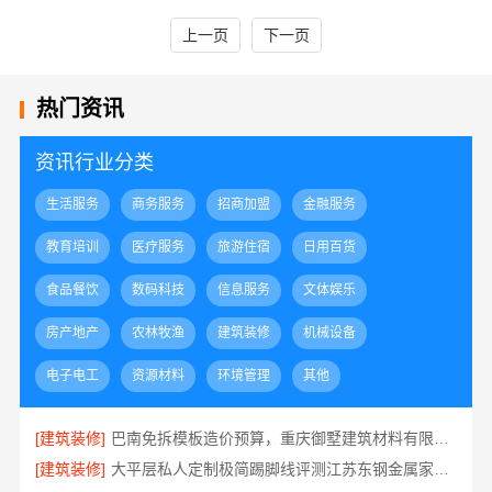
上一页
下一页
热门资讯
资讯行业分类
生活服务
商务服务
招商加盟
金融服务
教育培训
医疗服务
旅游住宿
日用百货
食品餐饮
数码科技
信息服务
文体娱乐
房产地产
农林牧渔
建筑装修
机械设备
电子电工
资源材料
环境管理
其他
[建筑装修]
巴南免拆模板造价预算，重庆御墅建筑材料有限公司抗震防风
[建筑装修]
大平层私人定制极简踢脚线评测江苏东钢金属家居有限公司