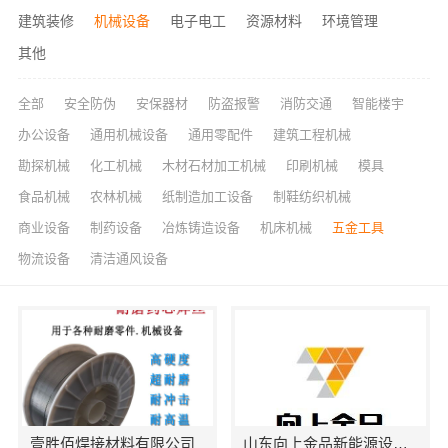
建筑装修
机械设备
电子电工
资源材料
环境管理
其他
全部
安全防伪
安保器材
防盗报警
消防交通
智能楼宇
办公设备
通用机械设备
通用零配件
建筑工程机械
勘探机械
化工机械
木材石材加工机械
印刷机械
模具
食品机械
农林机械
纸制造加工设备
制鞋纺织机械
商业设备
制药设备
冶炼铸造设备
机床机械
五金工具
物流设备
清洁通风设备
壹胜佰焊接材料有限公司
山东向上金品新能源设备有限公司