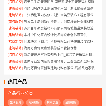
[招商加盟]
海安二手房装修团队 南通宏域全宅装饰建材有限公司
[建筑装修]
老牌旧房改造工期保障小户型，浙江臻美新型建材有限公司
[建筑装修]
三江畅销室内装修，浙江宜美嘉装饰工程有限公司实景案例
[商务服务]
巩义二手房翻新免费设计，河南璟臻环保建材有限公司
[建筑装修]
苏州百年豪庭新材料有限公司相城靠谱家装就近服务
[建筑装修]
本地个性化室内设计批发南京市创亿讯直供
[招商加盟]
同城快装（湖北）科技有限公司快住快装靠谱吗省心
[建筑装修]
海南万赢饰家直营装修成本管控优势
[招商加盟]
新房装修居室改造预约上门_嘉兴美居乐建材科技有限公司
[建筑装修]
国内专业室内装修费用预算，江西圣匠新型环保材料有限公司透明报价
[建筑装修]
海南万赢饰家新型建筑材料有限公-局部改造家装明细报价
热门产品
产品行业分类
生活服务
商务服务
招商加盟
金融服务