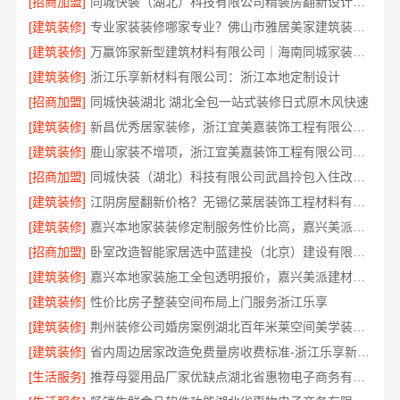
[招商加盟]
同城快装（湖北）科技有限公司精装房翻新设计零增项
[建筑装修]
专业家装装修哪家专业？佛山市雅居美家建筑装饰工程有限公司实力作答
[建筑装修]
万赢饰家新型建筑材料有限公司｜海南同城家装免费勘测
[建筑装修]
浙江乐享新材料有限公司：浙江本地定制设计
[招商加盟]
同城快装湖北 湖北全包一站式装修日式原木风快速
[建筑装修]
新昌优秀居家装修，浙江宜美嘉装饰工程有限公司匠心打造品质家
[建筑装修]
鹿山家装不增项，浙江宜美嘉装饰工程有限公司让装修透明无忧
[招商加盟]
同城快装（湖北）科技有限公司武昌拎包入住改造智能家装省心
[建筑装修]
江阴房屋翻新价格？无锡亿莱居装饰工程材料有限公司品质保障
[建筑装修]
嘉兴本地家装装修定制服务性价比高，嘉兴美派建材科技有限公司
[招商加盟]
卧室改造智能家居选中蓝建投（北京）建设有限公司武功分公司
[建筑装修]
嘉兴本地家装施工全包透明报价，嘉兴美派建材科技有限公司闭口合同
[建筑装修]
性价比房子整装空间布局上门服务浙江乐享
[建筑装修]
荆州装修公司婚房案例湖北百年米莱空间美学装饰材料有限公司
[建筑装修]
省内周边居家改造免费量房收费标准-浙江乐享新材料
[生活服务]
推荐母婴用品厂家优缺点湖北省惠物电子商务有限公司