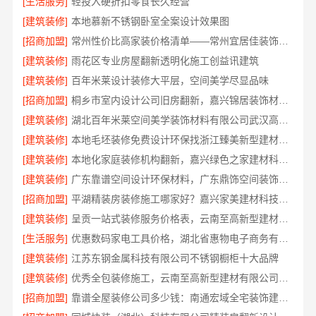
[生活服务]
轻投入硬折扣零食长久经营
[建筑装修]
本地慕新不锈钢卧室全案设计效果图
[招商加盟]
常州性价比高家装价格清单——常州宜居佳装饰工程有限公司
[建筑装修]
雨花区专业房屋翻新透明化施工创益讯建筑
[建筑装修]
百年米莱设计装修大平层，空间美学尽显品味
[招商加盟]
桐乡市室内设计公司旧房翻新，嘉兴锦居装饰材料有限公司
[建筑装修]
湖北百年米莱空间美学装饰材料有限公司武汉高端家装口碑解析
[建筑装修]
本地毛坯装修免费设计环保找浙江臻美新型建材有限公司
[建筑装修]
本地化家庭装修机构翻新，嘉兴绿色之家建材科技有限公司
[建筑装修]
广东靠谱空间设计环保材料，广东鼎饰空间装饰工程有限公司
[招商加盟]
平湖精装房装修施工哪家好？嘉兴家美建材科技专业靠谱
[建筑装修]
呈贡一站式装修服务价格表，云南至高新型建材有限公司
[生活服务]
优惠数码家电工具价格，湖北省惠物电子商务有限公司
[建筑装修]
江苏东钢金属科技有限公司不锈钢橱柜十大品牌
[建筑装修]
优秀全包装修施工，云南至高新型建材有限公司品质保障
[招商加盟]
靠谱全屋装修公司多少钱：南通宏域全宅装饰建材有限公司