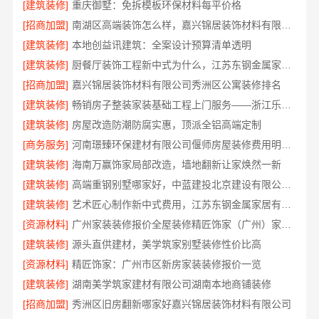
[建筑装修]
重庆御墅：免拆模板环保材料每平价格
[招商加盟]
南湖区高端装饰怎么样，嘉兴锦居装饰材料有限公司
[建筑装修]
本地创益讯建筑：全案设计预算清单透明
[建筑装修]
厨餐厅装饰工程新中式为什么，江苏东钢金属家居有限公司
[招商加盟]
嘉兴锦居装饰材料有限公司秀洲区公寓装修排名
[建筑装修]
畅销房子整装家装基础工程上门服务——浙江乐享新材料有限公司
[建筑装修]
房屋改造防潮防腐实惠，顶派全铝高端定制
[商务服务]
河南璟臻环保建材有限公司偃师房屋装修费用明细，合同清晰无套路
[建筑装修]
海南万赢饰家局部改造，墙地翻新让家焕然一新
[建筑装修]
高端重钢别墅哪家好，中蓝建投北京建设有限公司四川
[建筑装修]
艺术匠心制作新中式费用，江苏东钢金属家居有限公司透明报价
[资源材料]
广州家装装修报价全屋装修精匠饰家（广州）家居建材有限公司详细
[建筑装修]
源头直供建材，美学筑家别墅装修性价比高
[资源材料]
精匠饰家：广州市区新房家装装修报价一览
[建筑装修]
湖南美学筑家建材有限公司湖南本地商铺装修
[招商加盟]
秀洲区旧房翻新哪家好嘉兴锦居装饰材料有限公司