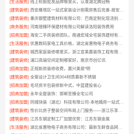
[生活服务]
线上轮胎批发品牌哪里买，认准湖北腾冠畅
[建筑装修]
西安雁塔区一站式家装设计刚需房售后完善-居安天成
[建筑装修]
重庆御墅建筑材料有限公司：巴南定制化现浇别墅抗震防风
[商务服务]
河南璟臻环保建材有限公司解读洛阳装饰费用
[招商加盟]
海安二手房装修团队，南通宏域全宅装饰建材有限公司焕新服务
[生活服务]
优惠数码家电工具价格，湖北省惠物电子商务有限公司秒杀
[建筑装修]
城西家庭装修哪里买，浙江宜美嘉装饰工程有限公司严选建材
[建筑装修]
浦口高端空间定制哪家好，南京市创亿讯
[招商加盟]
正规新房装修收费，嘉兴美居*明
[建筑装修]
全案设计卫生间304材质慕新不锈钢
[招商加盟]
毛坯房半包装修新中式，中蓝建投省心
[招商加盟]
永年全屋装饰：邯郸至臻全宅公司
[招商加盟]
同城快装（湖北）科技有限公司-本地婚房一站式装修一口价
[建筑装修]
性价比房子整装空间布局上门服务——浙江乐享新材料有限公司
[建筑装修]
江苏东钢定制工厂加盟优势：江苏东钢金属
[生活服务]
湖北省惠物电子商务有限公司：最新生鲜食品网站价格揭秘