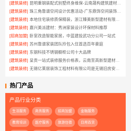
[建筑装修]
昆明重钢装配式别墅终身维保-云南晟构建筑建材有限公司
[建筑装修]
珠三角靠谱空间设计优惠活动-广东鼎饰空间装饰工程有限公司
[建筑装修]
本地住宅装修质保精装，浙江臻美新型建材有限公司正规交付
[建筑装修]
嘉兴美派建材：秀洲家装设计环保材料推荐
[招商加盟]
卧室改造智能家居，中蓝建投武功分公司一站式
[建筑装修]
苏州靠谱家装团队拎包入住首选百年豪庭
[建筑装修]
东钢科技不锈钢橱柜公司十大品牌
[建筑装修]
呈贡一站式装修服务价格表，云南至高新型建材有限公司
[建筑装修]
无锡亿莱居装饰工程材料有限公司是无锡旧房安装哪家专业的首选
热门产品
产品行业分类
生活服务
商务服务
招商加盟
金融服务
教育培训
医疗服务
旅游住宿
日用百货