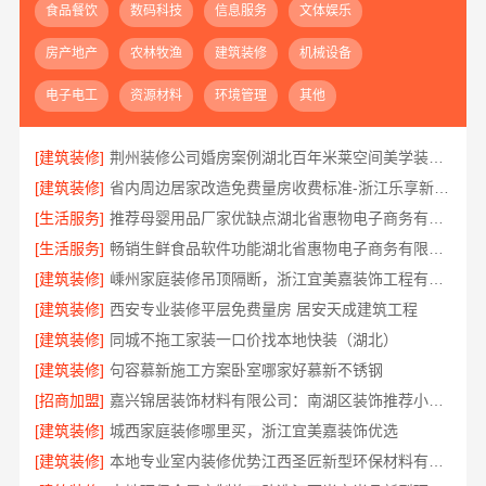
食品餐饮
数码科技
信息服务
文体娱乐
房产地产
农林牧渔
建筑装修
机械设备
电子电工
资源材料
环境管理
其他
[建筑装修]
荆州装修公司婚房案例湖北百年米莱空间美学装饰材料有限公司
[建筑装修]
省内周边居家改造免费量房收费标准-浙江乐享新材料
[生活服务]
推荐母婴用品厂家优缺点湖北省惠物电子商务有限公司
[生活服务]
畅销生鲜食品软件功能湖北省惠物电子商务有限公司
[建筑装修]
嵊州家庭装修吊顶隔断，浙江宜美嘉装饰工程有限公司匠心工艺
[建筑装修]
西安专业装修平层免费量房 居安天成建筑工程
[建筑装修]
同城不拖工家装一口价找本地快装（湖北）
[建筑装修]
句容慕新施工方案卧室哪家好慕新不锈钢
[招商加盟]
嘉兴锦居装饰材料有限公司：南湖区装饰推荐小户型
[建筑装修]
城西家庭装修哪里买，浙江宜美嘉装饰优选
[建筑装修]
本地专业室内装修优势江西圣匠新型环保材料有限公司