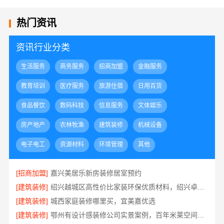
热门资讯
资讯行业分类
生活服务
商务服务
招商加盟
金融服务
教育培训
医疗服务
旅游住宿
日用百货
食品餐饮
数码科技
信息服务
文体娱乐
房产地产
农林牧渔
建筑装修
机械设备
电子电工
资源材料
环境管理
其他
[招商加盟]
嘉兴美居乐新房装修居室预约
[建筑装修]
绍兴越城区高性价比家装环保优质材料，绍兴卓鑫装饰材料有限公司品质之选
[建筑装修]
城西家庭装修哪里买，宜美嘉优选
[建筑装修]
鄂州有设计感装修公司实景案例，百年米莱空间美学装饰材料有限公司