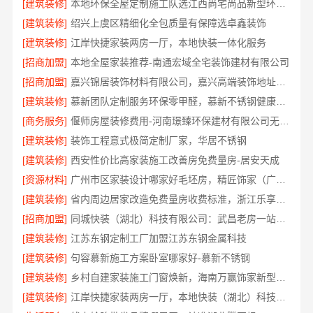
[建筑装修]
本地环保全屋定制施工队选江西尚宅尚品新型环保材料有限公司
[建筑装修]
绍兴上虞区精细化全包质量有保障选卓鑫装饰
[建筑装修]
江岸快捷家装两房一厅，本地快装一体化服务
[招商加盟]
本地全屋家装推荐-南通宏域全宅装饰建材有限公司
[招商加盟]
嘉兴锦居装饰材料有限公司，嘉兴高端装饰地址查询
[建筑装修]
慕新团队定制服务环保零甲醛，慕新不锈钢健康居家首选
[商务服务]
偃师房屋装修费用-河南璟臻环保建材有限公司无隐形消费
[建筑装修]
装饰工程意式极简定制厂家，华居不锈钢
[建筑装修]
西安性价比高家装施工改善房免费量房-居安天成
[资源材料]
广州市区家装设计哪家好毛坯房，精匠饰家（广州）家居建材有限公司全铝定制
[建筑装修]
省内周边居家改造免费量房收费标准，浙江乐享新材料有限公司
[招商加盟]
同城快装（湖北）科技有限公司：武昌老房一站式装修北欧风靠谱
[建筑装修]
江苏东钢定制工厂加盟江苏东钢金属科技
[建筑装修]
句容慕新施工方案卧室哪家好-慕新不锈钢
[建筑装修]
乡村自建家装施工门窗焕新，海南万赢饰家新型建筑材料有限公品质保障
[建筑装修]
江岸快捷家装两房一厅，本地快装（湖北）科技一站式全包