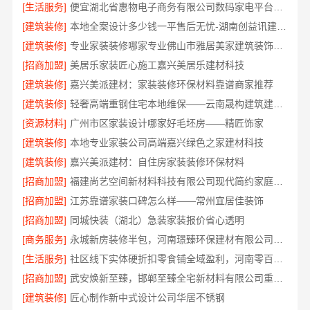
[生活服务]
便宜湖北省惠物电子商务有限公司数码家电平台好不好
[建筑装修]
本地全案设计多少钱一平售后无忧-湖南创益讯建筑有限公司
[建筑装修]
专业家装装修哪家专业佛山市雅居美家建筑装饰工程有限公司
[招商加盟]
美居乐家装匠心施工嘉兴美居乐建材科技
[建筑装修]
嘉兴美派建材：家装装修环保材料靠谱商家推荐
[建筑装修]
轻奢高端重钢住宅本地维保——云南晟构建筑建材有限公司
[资源材料]
广州市区家装设计哪家好毛坯房——精匠饰家
[建筑装修]
本地专业家装公司高端嘉兴绿色之家建材科技
[建筑装修]
嘉兴美派建材：自住房家装装修环保材料
[招商加盟]
福建尚艺空间新材料科技有限公司现代简约家庭装修免费设计整体落地
[招商加盟]
江苏靠谱家装口碑怎么样——常州宜居佳装饰
[招商加盟]
同城快装（湖北）急装家装报价省心透明
[商务服务]
永城新房装修半包，河南璟臻环保建材有限公司省心托管
[生活服务]
社区线下实体硬折扣零食铺全域盈利，河南零百味供应链有限公司供应链强势赋能
[招商加盟]
武安焕新至臻，邯郸至臻全宅新材料有限公司重塑家居美学
[建筑装修]
匠心制作新中式设计公司华居不锈钢