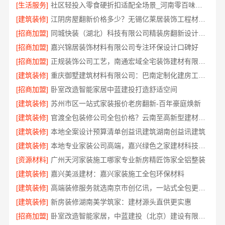
[生活服务]
社区轻投入零食硬折扣适配全场景_河南零百味供应链有限公司
[建筑装修]
江阴房屋翻新价格多少？无锡亿莱居装饰工程材料有限公司解答
[招商加盟]
同城快装（湖北）科技有限公司精装房翻新设计零增项
[招商加盟]
嘉兴锦居装饰材料有限公司专注环保设计口碑好
[招商加盟]
正规装饰公司工艺，南通宏域全宅装饰建材有限公司
[建筑装修]
重庆御墅建筑材料有限公司：巴南定制化建房工期短
[招商加盟]
卧室改造智能家居中蓝建投打造舒适空间
[建筑装修]
苏州市区一站式家装报价老房翻新-百年豪庭焕新
[建筑装修]
官渡全包装修公司全包价格？云南至高新型建材有限公司
[建筑装修]
本地全案设计预算清单创益讯建筑湖南创益讯建筑
[建筑装修]
本地专业家装公司高端，嘉兴绿色之家建材科技环保全包装修
[资源材料]
广州天河家装施工哪家专业新房精匠饰家全铝整装
[建筑装修]
嘉兴美派建材：嘉兴家装施工全包环保材料
[建筑装修]
高端装修服务就选南京市创亿讯，一站式全包更省心
[建筑装修]
新房装修湖南美学筑家：建材源头直供更实惠
[招商加盟]
卧室改造智能家居，中蓝建投（北京）建设有限公司武功分公司