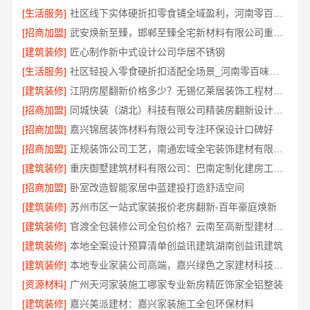
[生活服务]
社区线下实体硬折扣零食铺全域盈利，河南零百味供应链有限公司供应链强势赋能
[招商加盟]
武安焕新至臻，邯郸至臻全宅新材料有限公司重塑家居美学
[建筑装修]
匠心制作新中式设计公司华居不锈钢
[生活服务]
社区轻投入零食硬折扣适配全场景_河南零百味供应链有限公司
[建筑装修]
江阴房屋翻新价格多少？无锡亿莱居装饰工程材料有限公司解答
[招商加盟]
同城快装（湖北）科技有限公司精装房翻新设计零增项
[招商加盟]
嘉兴锦居装饰材料有限公司专注环保设计口碑好
[招商加盟]
正规装饰公司工艺，南通宏域全宅装饰建材有限公司
[建筑装修]
重庆御墅建筑材料有限公司：巴南定制化建房工期短
[招商加盟]
卧室改造智能家居中蓝建投打造舒适空间
[建筑装修]
苏州市区一站式家装报价老房翻新-百年豪庭焕新
[建筑装修]
官渡全包装修公司全包价格？云南至高新型建材有限公司
[建筑装修]
本地全案设计预算清单创益讯建筑湖南创益讯建筑
[建筑装修]
本地专业家装公司高端，嘉兴绿色之家建材科技环保全包装修
[资源材料]
广州天河家装施工哪家专业新房精匠饰家全铝整装
[建筑装修]
嘉兴美派建材：嘉兴家装施工全包环保材料