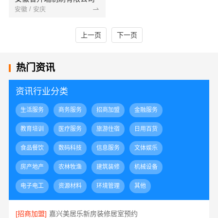
安徽 / 安庆
上一页
下一页
热门资讯
资讯行业分类
生活服务
商务服务
招商加盟
金融服务
教育培训
医疗服务
旅游住宿
日用百货
食品餐饮
数码科技
信息服务
文体娱乐
房产地产
农林牧渔
建筑装修
机械设备
电子电工
资源材料
环境管理
其他
[招商加盟]
嘉兴美居乐新房装修居室预约