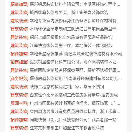
[招商加盟]
嘉兴锦居装饰材料有限公司：南湖区装饰推荐小户型
[建筑装修]
城西家庭装修哪里买，浙江宜美嘉装饰优选
[建筑装修]
本地专业室内装修优势江西圣匠新型环保材料有限公司
[建筑装修]
本地环保全屋定制施工队选江西尚宅尚品新型环保材料有限公司
[建筑装修]
绍兴上虞区精细化全包质量有保障选卓鑫装饰
[建筑装修]
江岸快捷家装两房一厅，本地快装一体化服务
[招商加盟]
本地全屋家装推荐-南通宏域全宅装饰建材有限公司
[招商加盟]
嘉兴锦居装饰材料有限公司，嘉兴高端装饰地址查询
[建筑装修]
慕新团队定制服务环保零甲醛，慕新不锈钢健康居家首选
[商务服务]
偃师房屋装修费用-河南璟臻环保建材有限公司无隐形消费
[建筑装修]
装饰工程意式极简定制厂家，华居不锈钢
[建筑装修]
西安性价比高家装施工改善房免费量房-居安天成
[资源材料]
广州市区家装设计哪家好毛坯房，精匠饰家（广州）家居建材有限公司全铝定制
[建筑装修]
省内周边居家改造免费量房收费标准，浙江乐享新材料有限公司
[招商加盟]
同城快装（湖北）科技有限公司：武昌老房一站式装修北欧风靠谱
[建筑装修]
江苏东钢定制工厂加盟江苏东钢金属科技