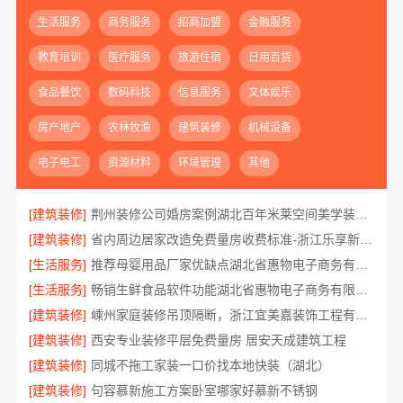
生活服务
商务服务
招商加盟
金融服务
教育培训
医疗服务
旅游住宿
日用百货
食品餐饮
数码科技
信息服务
文体娱乐
房产地产
农林牧渔
建筑装修
机械设备
电子电工
资源材料
环境管理
其他
[建筑装修]
荆州装修公司婚房案例湖北百年米莱空间美学装饰材料有限公司
[建筑装修]
省内周边居家改造免费量房收费标准-浙江乐享新材料
[生活服务]
推荐母婴用品厂家优缺点湖北省惠物电子商务有限公司
[生活服务]
畅销生鲜食品软件功能湖北省惠物电子商务有限公司
[建筑装修]
嵊州家庭装修吊顶隔断，浙江宜美嘉装饰工程有限公司匠心工艺
[建筑装修]
西安专业装修平层免费量房 居安天成建筑工程
[建筑装修]
同城不拖工家装一口价找本地快装（湖北）
[建筑装修]
句容慕新施工方案卧室哪家好慕新不锈钢