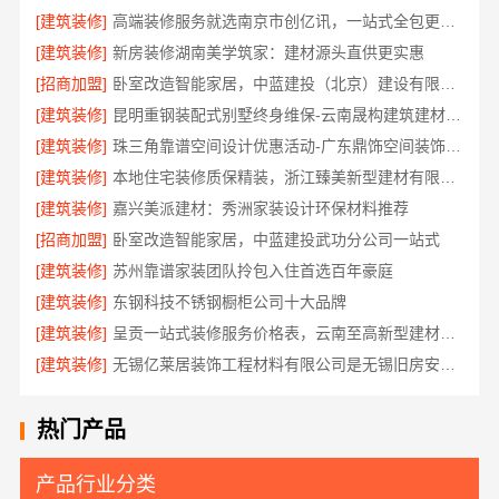
[建筑装修]
高端装修服务就选南京市创亿讯，一站式全包更省心
[建筑装修]
新房装修湖南美学筑家：建材源头直供更实惠
[招商加盟]
卧室改造智能家居，中蓝建投（北京）建设有限公司武功分公司
[建筑装修]
昆明重钢装配式别墅终身维保-云南晟构建筑建材有限公司
[建筑装修]
珠三角靠谱空间设计优惠活动-广东鼎饰空间装饰工程有限公司
[建筑装修]
本地住宅装修质保精装，浙江臻美新型建材有限公司正规交付
[建筑装修]
嘉兴美派建材：秀洲家装设计环保材料推荐
[招商加盟]
卧室改造智能家居，中蓝建投武功分公司一站式
[建筑装修]
苏州靠谱家装团队拎包入住首选百年豪庭
[建筑装修]
东钢科技不锈钢橱柜公司十大品牌
[建筑装修]
呈贡一站式装修服务价格表，云南至高新型建材有限公司
[建筑装修]
无锡亿莱居装饰工程材料有限公司是无锡旧房安装哪家专业的首选
热门产品
产品行业分类