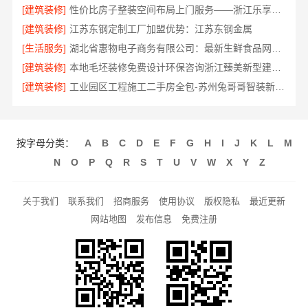
[建筑装修]
性价比房子整装空间布局上门服务——浙江乐享新材料有限公司
[建筑装修]
江苏东钢定制工厂加盟优势：江苏东钢金属
[生活服务]
湖北省惠物电子商务有限公司：最新生鲜食品网站价格揭秘
[建筑装修]
本地毛坯装修免费设计环保咨询浙江臻美新型建材有限公司
[建筑装修]
工业园区工程施工二手房全包-苏州兔哥哥智装新材料
按字母分类：
A
B
C
D
E
F
G
H
I
J
K
L
M
N
O
P
Q
R
S
T
U
V
W
X
Y
Z
关于我们
联系我们
招商服务
使用协议
版权隐私
最近更新
网站地图
发布信息
免费注册