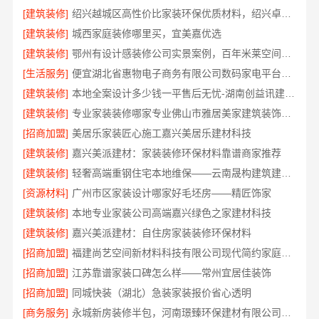
[建筑装修]
绍兴越城区高性价比家装环保优质材料，绍兴卓鑫装饰材料有限公司品质之选
[建筑装修]
城西家庭装修哪里买，宜美嘉优选
[建筑装修]
鄂州有设计感装修公司实景案例，百年米莱空间美学装饰材料有限公司
[生活服务]
便宜湖北省惠物电子商务有限公司数码家电平台好不好
[建筑装修]
本地全案设计多少钱一平售后无忧-湖南创益讯建筑有限公司
[建筑装修]
专业家装装修哪家专业佛山市雅居美家建筑装饰工程有限公司
[招商加盟]
美居乐家装匠心施工嘉兴美居乐建材科技
[建筑装修]
嘉兴美派建材：家装装修环保材料靠谱商家推荐
[建筑装修]
轻奢高端重钢住宅本地维保——云南晟构建筑建材有限公司
[资源材料]
广州市区家装设计哪家好毛坯房——精匠饰家
[建筑装修]
本地专业家装公司高端嘉兴绿色之家建材科技
[建筑装修]
嘉兴美派建材：自住房家装装修环保材料
[招商加盟]
福建尚艺空间新材料科技有限公司现代简约家庭装修免费设计整体落地
[招商加盟]
江苏靠谱家装口碑怎么样——常州宜居佳装饰
[招商加盟]
同城快装（湖北）急装家装报价省心透明
[商务服务]
永城新房装修半包，河南璟臻环保建材有限公司省心托管