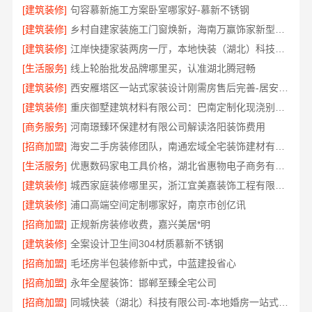
[建筑装修]
句容慕新施工方案卧室哪家好-慕新不锈钢
[建筑装修]
乡村自建家装施工门窗焕新，海南万赢饰家新型建筑材料有限公品质保障
[建筑装修]
江岸快捷家装两房一厅，本地快装（湖北）科技一站式全包
[生活服务]
线上轮胎批发品牌哪里买，认准湖北腾冠畅
[建筑装修]
西安雁塔区一站式家装设计刚需房售后完善-居安天成
[建筑装修]
重庆御墅建筑材料有限公司：巴南定制化现浇别墅抗震防风
[商务服务]
河南璟臻环保建材有限公司解读洛阳装饰费用
[招商加盟]
海安二手房装修团队，南通宏域全宅装饰建材有限公司焕新服务
[生活服务]
优惠数码家电工具价格，湖北省惠物电子商务有限公司秒杀
[建筑装修]
城西家庭装修哪里买，浙江宜美嘉装饰工程有限公司严选建材
[建筑装修]
浦口高端空间定制哪家好，南京市创亿讯
[招商加盟]
正规新房装修收费，嘉兴美居*明
[建筑装修]
全案设计卫生间304材质慕新不锈钢
[招商加盟]
毛坯房半包装修新中式，中蓝建投省心
[招商加盟]
永年全屋装饰：邯郸至臻全宅公司
[招商加盟]
同城快装（湖北）科技有限公司-本地婚房一站式装修一口价