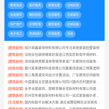
教育培训
医疗服务
旅游住宿
日用百货
食品餐饮
数码科技
信息服务
文体娱乐
房产地产
农林牧渔
建筑装修
机械设备
电子电工
资源材料
环境管理
其他
[建筑装修]
绍兴卓鑫装饰材料有限公司专注本地家装别墅装修
[建筑装修]
当地全包装修哪家好首选江西圣匠新型环保材料有限公司
[建筑装修]
深圳装修预算清单零增项承诺广东鼎饰空间装饰工程有限公司
[招商加盟]
嘉兴家美建材科技有限公司嘉善改造施工预算透明
[建筑装修]
珠三角靠谱空间设计优惠活动，广东鼎饰空间装饰
[建筑装修]
中蓝建投北京建设有限公司四川国内农村建房省心推荐
[招商加盟]
永年全屋装饰，邯郸至臻全宅新材料有限公司提供一站式家装解决方案
[建筑装修]
苏州百年豪庭新材料有限公司一站式家装报价老房翻新
[生活服务]
国内轮胎平台解决方案-湖北省腾冠畅实业贸易有限公司