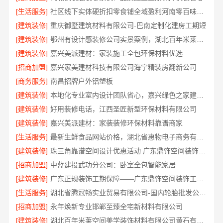
[生活服务]
社区线下实体硬折扣零食铺全域盈利河南零百味供应链有限公司
[建筑装修]
重庆御墅建筑材料有限公司-巴南定制化建房工期短
[建筑装修]
鄂州有设计感装修公司实景案例，湖北百年米莱空间美学装饰材料有限公司
[建筑装修]
嘉兴美派建材：家装施工全包环保材料优选
[招商加盟]
嘉兴家美建材科技有限公司海宁精装房翻新公司
[商务服务]
南昌招牌户外铝塑板
[建筑装修]
本地化专业室内设计团队省心，嘉兴绿色之家建材科技
[建筑装修]
好用装修电话，江西圣匠新型环保材料有限公司
[建筑装修]
嘉兴美派建材：家装装修环保材料靠谱商家
[生活服务]
最新生鲜食品网站价格，湖北省惠物电子商务有限公司
[建筑装修]
珠三角靠谱空间设计优惠活动 广东鼎饰空间装饰工程有限公司优惠
[招商加盟]
中蓝建投武功分公司：卧室全包智能家居
[建筑装修]
广东正规装饰工期保障——广东鼎饰空间装饰工程有限公司
[生活服务]
湖北省腾冠畅实业贸易有限公司-国内轮胎批发公司流程指南
[招商加盟]
永年焕新专业邯郸至臻全宅新材料有限公司
[建筑装修]
湖北百年米莱空间美学装饰材料有限公司黄石有设计感设计装修实景案例