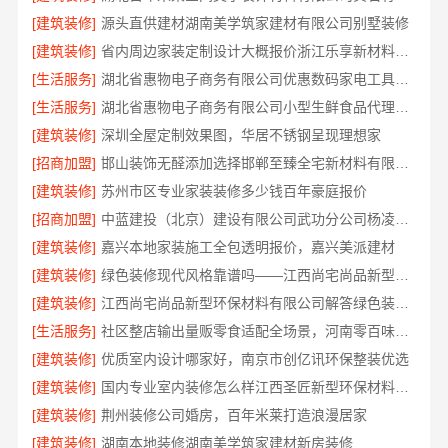
[建筑装修]
源头直供建材湖南美学筑家建材有限公司别墅装修
[建筑装修]
省内周边家装定制设计大概报价浙江乐享新材料有限公司本地整装优选公司
[生活服务]
湖北省惠物电子商务有限公司优惠数码家电工具价格
[生活服务]
湖北省惠物电子商务有限公司小型生鲜食品代理商价格
[建筑装修]
深圳全屋定制效果图，华居不锈钢呈现理想家
[招商加盟]
邯山装饰无醛添加选择邯郸至臻全宅新材料有限公司
[建筑装修]
苏州市区专业家装装修多少钱百年豪庭报价
[招商加盟]
中蓝建投（北京）建设有限公司武功分公司杨凌全包装修品牌推荐
[建筑装修]
嘉兴本地家装施工全包透明报价，嘉兴美派建材
[建筑装修]
绿色装修现代风格靠谱吗——江西尚宅尚品新型环保材料有限公司
[建筑装修]
江西尚宅尚品新型环保材料有限公司解答绿色装修现代风格靠谱吗
[生活服务]
社区整店输出量贩零食适配全场景，河南零百味供应链有限公司加盟
[建筑装修]
优质室内设计哪家好，南京市创亿讯环保整装优选
[建筑装修]
国内专业室内装修怎么样江西圣匠新型环保材料有限公司
[建筑装修]
荆州装修公司婚房，百年米莱打造浪漫居家
[建筑装修]
湖南本地装修湖南美学筑家建材新房装修