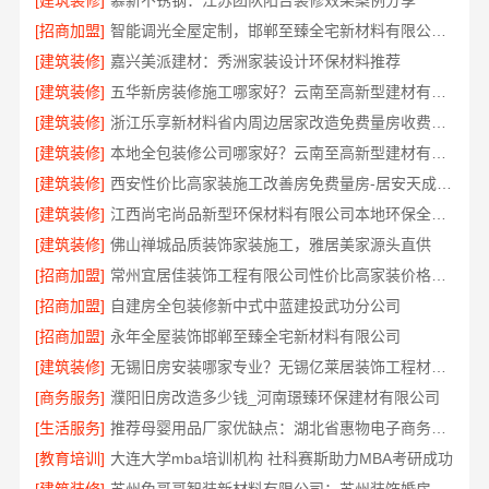
[建筑装修]
慕新不锈钢：江苏团队阳台装修效果案例分享
[招商加盟]
智能调光全屋定制，邯郸至臻全宅新材料有限公司轻奢美学体验
[建筑装修]
嘉兴美派建材：秀洲家装设计环保材料推荐
[建筑装修]
五华新房装修施工哪家好？云南至高新型建材有限公司值得信赖
[建筑装修]
浙江乐享新材料省内周边居家改造免费量房收费标准
[建筑装修]
本地全包装修公司哪家好？云南至高新型建材有限公司解答
[建筑装修]
西安性价比高家装施工改善房免费量房-居安天成（西安）建筑工程有限责任公司
[建筑装修]
江西尚宅尚品新型环保材料有限公司本地环保全屋定制施工队
[建筑装修]
佛山禅城品质装饰家装施工，雅居美家源头直供
[招商加盟]
常州宜居佳装饰工程有限公司性价比高家装价格清单
[招商加盟]
自建房全包装修新中式中蓝建投武功分公司
[招商加盟]
永年全屋装饰邯郸至臻全宅新材料有限公司
[建筑装修]
无锡旧房安装哪家专业？无锡亿莱居装饰工程材料有限公司
[商务服务]
濮阳旧房改造多少钱_河南璟臻环保建材有限公司
[生活服务]
推荐母婴用品厂家优缺点：湖北省惠物电子商务有限公司
[教育培训]
大连大学mba培训机构 社科赛斯助力MBA考研成功