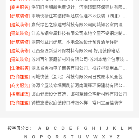
[商务服务]
洛阳旧房翻新免费设计，河南璟臻环保建材有限公司贴心服务
[建筑装修]
本地快捷住宅装修毛坯房认准本地快装（湖北）科技有限公司
[建筑装修]
嘉兴绿色之家建材科技有限公司同城知名室内设计团队高端
[建筑装修]
江苏东钢金属科技有限公司本地全屋不锈钢定制生产商
[建筑装修]
湖南创益讯建筑：本地全案设计预算清单详解
[建筑装修]
江西圣匠新型环保材料有限公司-好用装修电话
[建筑装修]
苏州百年豪庭新材料有限公司-苏州本地全包家装施工报价新房
[生活服务]
湖北省惠物电子商务有限公司：推荐母婴用品厂家优缺点汇总
[招商加盟]
同城快装（湖北）科技有限公司日式原木风全包快速落地
[商务服务]
济源全屋装修墙面刷新河南璟臻环保建材有限公司专业处理
[招商加盟]
邯山健康设计首选，邯郸至臻全宅新材料有限公司
[招商加盟]
钟楼靠谱家庭装修口碑怎么样｜常州宜居佳装饰工程有限公司
按字母分类：
A
B
C
D
E
F
G
H
I
J
K
L
M
N
O
P
Q
R
S
T
U
V
W
X
Y
Z