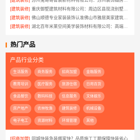
[建筑装修]
苏州兔哥哥智装新材料有限公司：苏州装饰婚房设计施工一体化
[建筑装修]
重庆御墅建筑材料有限公司：周边区县现浇别墅优惠活动环保材料
[建筑装修]
佛山顺德专业家装装饰认准佛山市雅居美家建筑装饰工程有限公司
[建筑装修]
湖北百年米莱空间美学装饰材料有限公司：高端整家装修老房一站式服务
热门产品
产品行业分类
生活服务
商务服务
招商加盟
金融服务
教育培训
医疗服务
旅游住宿
日用百货
食品餐饮
数码科技
信息服务
文体娱乐
房产地产
农林牧渔
建筑装修
机械设备
电子电工
资源材料
环境管理
其他
[招商加盟]
同城快装急装哪家快？品质施工工期保障快装省心