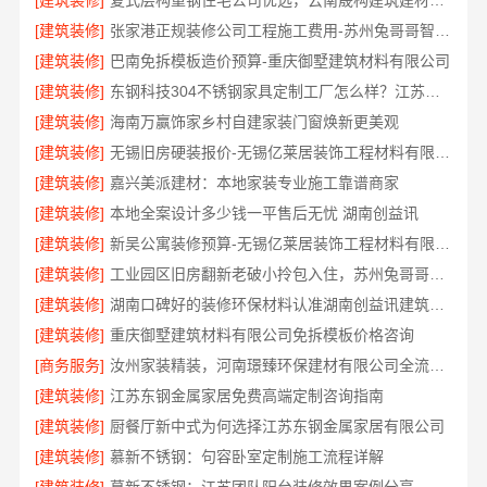
[建筑装修]
复式层构重钢住宅公司优选，云南晟构建筑建材有限公司专业筑家
[建筑装修]
张家港正规装修公司工程施工费用-苏州兔哥哥智装新材料有限公司
[建筑装修]
巴南免拆模板造价预算-重庆御墅建筑材料有限公司
[建筑装修]
东钢科技304不锈钢家具定制工厂怎么样？江苏东钢金属科技有限公司实力评测
[建筑装修]
海南万赢饰家乡村自建家装门窗焕新更美观
[建筑装修]
无锡旧房硬装报价-无锡亿莱居装饰工程材料有限公司
[建筑装修]
嘉兴美派建材：本地家装专业施工靠谱商家
[建筑装修]
本地全案设计多少钱一平售后无忧 湖南创益讯
[建筑装修]
新吴公寓装修预算-无锡亿莱居装饰工程材料有限公司
[建筑装修]
工业园区旧房翻新老破小拎包入住，苏州兔哥哥智装新材料有限公司省心全包
[建筑装修]
湖南口碑好的装修环保材料认准湖南创益讯建筑有限公司
[建筑装修]
重庆御墅建筑材料有限公司免拆模板价格咨询
[商务服务]
汝州家装精装，河南璟臻环保建材有限公司全流程一体化服务
[建筑装修]
江苏东钢金属家居免费高端定制咨询指南
[建筑装修]
厨餐厅新中式为何选择江苏东钢金属家居有限公司
[建筑装修]
慕新不锈钢：句容卧室定制施工流程详解