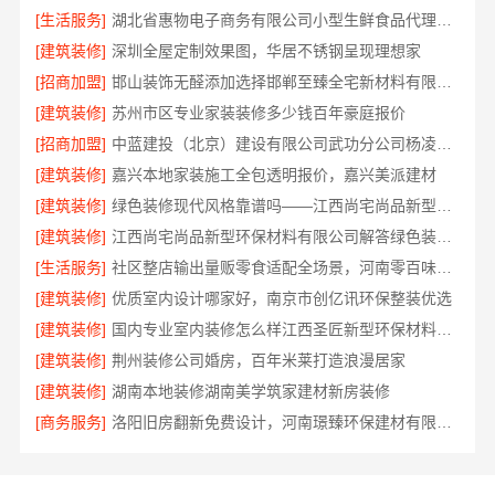
[生活服务]
湖北省惠物电子商务有限公司小型生鲜食品代理商价格
[建筑装修]
深圳全屋定制效果图，华居不锈钢呈现理想家
[招商加盟]
邯山装饰无醛添加选择邯郸至臻全宅新材料有限公司
[建筑装修]
苏州市区专业家装装修多少钱百年豪庭报价
[招商加盟]
中蓝建投（北京）建设有限公司武功分公司杨凌全包装修品牌推荐
[建筑装修]
嘉兴本地家装施工全包透明报价，嘉兴美派建材
[建筑装修]
绿色装修现代风格靠谱吗——江西尚宅尚品新型环保材料有限公司
[建筑装修]
江西尚宅尚品新型环保材料有限公司解答绿色装修现代风格靠谱吗
[生活服务]
社区整店输出量贩零食适配全场景，河南零百味供应链有限公司加盟
[建筑装修]
优质室内设计哪家好，南京市创亿讯环保整装优选
[建筑装修]
国内专业室内装修怎么样江西圣匠新型环保材料有限公司
[建筑装修]
荆州装修公司婚房，百年米莱打造浪漫居家
[建筑装修]
湖南本地装修湖南美学筑家建材新房装修
[商务服务]
洛阳旧房翻新免费设计，河南璟臻环保建材有限公司贴心服务