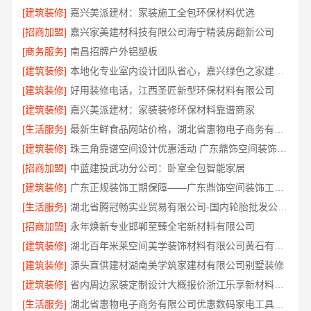
[建筑装修]
嘉兴美派建材：家装施工全包环保材料优选
[招商加盟]
嘉兴家美建材科技有限公司海宁精装房翻新公司
[商务服务]
南昌招牌户外铝塑板
[建筑装修]
本地化专业室内设计团队省心，嘉兴绿色之家建材科技
[建筑装修]
好用装修电话，江西圣匠新型环保材料有限公司
[建筑装修]
嘉兴美派建材：家装装修环保材料靠谱商家
[生活服务]
最新生鲜食品网站价格，湖北省惠物电子商务有限公司
[建筑装修]
珠三角靠谱空间设计优惠活动 广东鼎饰空间装饰工程有限公司优惠
[招商加盟]
中蓝建投武功分公司：卧室全包智能家居
[建筑装修]
广东正规装饰工期保障——广东鼎饰空间装饰工程有限公司
[生活服务]
湖北省腾冠畅实业贸易有限公司-国内轮胎批发公司流程指南
[招商加盟]
永年焕新专业邯郸至臻全宅新材料有限公司
[建筑装修]
湖北百年米莱空间美学装饰材料有限公司黄石有设计感设计装修实景案例
[建筑装修]
源头直供建材湖南美学筑家建材有限公司别墅装修
[建筑装修]
省内周边家装定制设计大概报价浙江乐享新材料有限公司本地整装优选公司
[生活服务]
湖北省惠物电子商务有限公司优惠数码家电工具价格