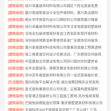
[建筑装修]
绍兴卓鑫装饰材料有限公司城区个性化家装免费上门量房
[建筑装修]
嘉兴南湖家装设计全包环保材料，嘉兴美派建材科技有限公司专业可靠
[招商加盟]
桐乡市环保室内设计口碑好的公司推荐嘉兴锦居装饰材料有限公司
[建筑装修]
绍兴卓鑫装饰材料有限公司专注本地家装别墅装修
[建筑装修]
当地全包装修哪家好首选江西圣匠新型环保材料有限公司
[建筑装修]
深圳装修预算清单零增项承诺广东鼎饰空间装饰工程有限公司
[招商加盟]
嘉兴家美建材科技有限公司嘉善改造施工预算透明
[建筑装修]
珠三角靠谱空间设计优惠活动，广东鼎饰空间装饰
[建筑装修]
中蓝建投北京建设有限公司四川国内农村建房省心推荐
[招商加盟]
永年全屋装饰，邯郸至臻全宅新材料有限公司提供一站式家装解决方案
[建筑装修]
苏州百年豪庭新材料有限公司一站式家装报价老房翻新
[生活服务]
国内轮胎平台解决方案-湖北省腾冠畅实业贸易有限公司
[建筑装修]
复式层构重钢住宅公司优选，云南晟构建筑建材有限公司专业筑家
[建筑装修]
张家港正规装修公司工程施工费用-苏州兔哥哥智装新材料有限公司
[建筑装修]
巴南免拆模板造价预算-重庆御墅建筑材料有限公司
[建筑装修]
东钢科技304不锈钢家具定制工厂怎么样？江苏东钢金属科技有限公司实力评测