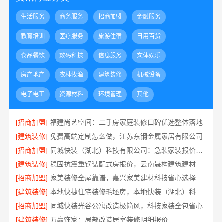
生活服务
商务服务
招商加盟
金融服务
教育培训
医疗服务
旅游住宿
日用百货
食品餐饮
数码科技
信息服务
文体娱乐
房产地产
农林牧渔
建筑装修
机械设备
电子电工
资源材料
环境管理
其他
[招商加盟]
福建尚艺空间：二手房家庭装修口碑优选整体落地
[建筑装修]
免费高端定制怎么做，江苏东钢金属家居有限公司
[招商加盟]
同城快装（湖北）科技有限公司：急装家装报价省心透明可控
[建筑装修]
稳固抗震重钢装配式房报价，云南晟构建筑建材有限公司
[招商加盟]
家美装修全屋靠谱，嘉兴家美建材科技省心选择
[建筑装修]
本地快捷住宅装修毛坯房，本地快装（湖北）科技省心交付
[招商加盟]
同城快装光谷公寓改造极简风，科技家装全包省心
[建筑装修]
万赢饰家：局部改造居室装修明细报价