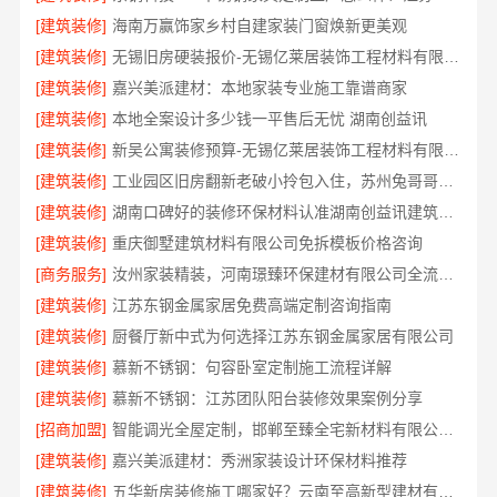
[建筑装修]
海南万赢饰家乡村自建家装门窗焕新更美观
[建筑装修]
无锡旧房硬装报价-无锡亿莱居装饰工程材料有限公司
[建筑装修]
嘉兴美派建材：本地家装专业施工靠谱商家
[建筑装修]
本地全案设计多少钱一平售后无忧 湖南创益讯
[建筑装修]
新吴公寓装修预算-无锡亿莱居装饰工程材料有限公司
[建筑装修]
工业园区旧房翻新老破小拎包入住，苏州兔哥哥智装新材料有限公司省心全包
[建筑装修]
湖南口碑好的装修环保材料认准湖南创益讯建筑有限公司
[建筑装修]
重庆御墅建筑材料有限公司免拆模板价格咨询
[商务服务]
汝州家装精装，河南璟臻环保建材有限公司全流程一体化服务
[建筑装修]
江苏东钢金属家居免费高端定制咨询指南
[建筑装修]
厨餐厅新中式为何选择江苏东钢金属家居有限公司
[建筑装修]
慕新不锈钢：句容卧室定制施工流程详解
[建筑装修]
慕新不锈钢：江苏团队阳台装修效果案例分享
[招商加盟]
智能调光全屋定制，邯郸至臻全宅新材料有限公司轻奢美学体验
[建筑装修]
嘉兴美派建材：秀洲家装设计环保材料推荐
[建筑装修]
五华新房装修施工哪家好？云南至高新型建材有限公司值得信赖