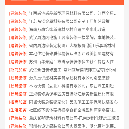
[建筑装修]
江西尚宅尚品新型环保材料有限公司，江西全屋定制简欧公司
[建筑装修]
江苏东钢金属科技有限公司定制工厂加盟政策
[建筑装修]
海南万赢饰家新建材乡村自建居室水电改造
[建筑装修]
武汉周边闪电施工居家装修一楼带院，本地快装（湖北）科技有限公司
[建筑装修]
省内周边家装定制设计大概报价-浙江乐享新材料有限公司
[建筑装修]
本地住宅装修质保精装认准浙江臻美新型建材有限公司
[建筑装修]
苏州百年豪庭：靠谱家装装修多少钱？拎包入住全包方案
[招商加盟]
武进全包装修施工_常州宜居佳装饰工程有限公司
[建筑装修]
源头直供建材美学筑家建材有限公司别墅装修
[建筑装修]
本地快装（湖北）科技有限公司，东西湖工期短报价透明装修
[建筑装修]
正规装修质保学区房首选浙江臻美新型建材有限公司
[招商加盟]
同城快装急装哪家快？品质施工工期保障快装省心
[生活服务]
社区线下实体硬折扣零食铺全域盈利河南零百味供应链有限公司
[建筑装修]
重庆御墅建筑材料有限公司-巴南定制化建房工期短
[建筑装修]
鄂州有设计感装修公司实景案例，湖北百年米莱空间美学装饰材料有限公司