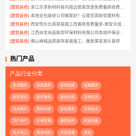
[建筑装修]
浙江乐享新材料省内周边居家改造免费量房收费标准
[建筑装修]
本地全包装修公司哪家好？云南至高新型建材有限公司解答
[建筑装修]
西安性价比高家装施工改善房免费量房-居安天成（西安）建筑工程有限责任公司
[建筑装修]
江西尚宅尚品新型环保材料有限公司本地环保全屋定制施工队
[建筑装修]
佛山禅城品质装饰家装施工，雅居美家源头直供
热门产品
产品行业分类
生活服务
商务服务
招商加盟
金融服务
教育培训
医疗服务
旅游住宿
日用百货
食品餐饮
数码科技
信息服务
文体娱乐
房产地产
农林牧渔
建筑装修
机械设备
电子电工
资源材料
环境管理
其他