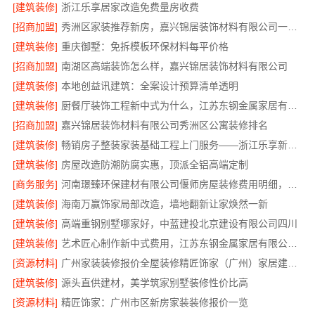
[建筑装修]
浙江乐享居家改造免费量房收费
[招商加盟]
秀洲区家装推荐新房，嘉兴锦居装饰材料有限公司一站式服务
[建筑装修]
重庆御墅：免拆模板环保材料每平价格
[招商加盟]
南湖区高端装饰怎么样，嘉兴锦居装饰材料有限公司
[建筑装修]
本地创益讯建筑：全案设计预算清单透明
[建筑装修]
厨餐厅装饰工程新中式为什么，江苏东钢金属家居有限公司
[招商加盟]
嘉兴锦居装饰材料有限公司秀洲区公寓装修排名
[建筑装修]
畅销房子整装家装基础工程上门服务——浙江乐享新材料有限公司
[建筑装修]
房屋改造防潮防腐实惠，顶派全铝高端定制
[商务服务]
河南璟臻环保建材有限公司偃师房屋装修费用明细，合同清晰无套路
[建筑装修]
海南万赢饰家局部改造，墙地翻新让家焕然一新
[建筑装修]
高端重钢别墅哪家好，中蓝建投北京建设有限公司四川
[建筑装修]
艺术匠心制作新中式费用，江苏东钢金属家居有限公司透明报价
[资源材料]
广州家装装修报价全屋装修精匠饰家（广州）家居建材有限公司详细
[建筑装修]
源头直供建材，美学筑家别墅装修性价比高
[资源材料]
精匠饰家：广州市区新房家装装修报价一览