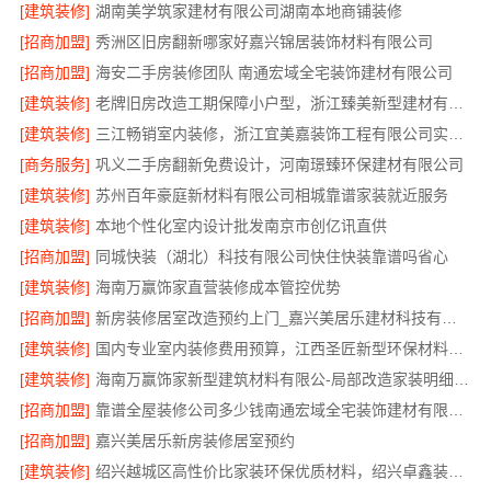
[建筑装修]
湖南美学筑家建材有限公司湖南本地商铺装修
[招商加盟]
秀洲区旧房翻新哪家好嘉兴锦居装饰材料有限公司
[招商加盟]
海安二手房装修团队 南通宏域全宅装饰建材有限公司
[建筑装修]
老牌旧房改造工期保障小户型，浙江臻美新型建材有限公司
[建筑装修]
三江畅销室内装修，浙江宜美嘉装饰工程有限公司实景案例
[商务服务]
巩义二手房翻新免费设计，河南璟臻环保建材有限公司
[建筑装修]
苏州百年豪庭新材料有限公司相城靠谱家装就近服务
[建筑装修]
本地个性化室内设计批发南京市创亿讯直供
[招商加盟]
同城快装（湖北）科技有限公司快住快装靠谱吗省心
[建筑装修]
海南万赢饰家直营装修成本管控优势
[招商加盟]
新房装修居室改造预约上门_嘉兴美居乐建材科技有限公司
[建筑装修]
国内专业室内装修费用预算，江西圣匠新型环保材料有限公司透明报价
[建筑装修]
海南万赢饰家新型建筑材料有限公-局部改造家装明细报价
[招商加盟]
靠谱全屋装修公司多少钱南通宏域全宅装饰建材有限公司
[招商加盟]
嘉兴美居乐新房装修居室预约
[建筑装修]
绍兴越城区高性价比家装环保优质材料，绍兴卓鑫装饰材料有限公司品质之选