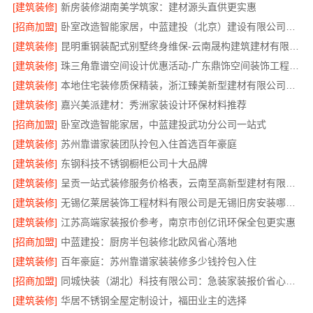
[建筑装修]
新房装修湖南美学筑家：建材源头直供更实惠
[招商加盟]
卧室改造智能家居，中蓝建投（北京）建设有限公司武功分公司
[建筑装修]
昆明重钢装配式别墅终身维保-云南晟构建筑建材有限公司
[建筑装修]
珠三角靠谱空间设计优惠活动-广东鼎饰空间装饰工程有限公司
[建筑装修]
本地住宅装修质保精装，浙江臻美新型建材有限公司正规交付
[建筑装修]
嘉兴美派建材：秀洲家装设计环保材料推荐
[招商加盟]
卧室改造智能家居，中蓝建投武功分公司一站式
[建筑装修]
苏州靠谱家装团队拎包入住首选百年豪庭
[建筑装修]
东钢科技不锈钢橱柜公司十大品牌
[建筑装修]
呈贡一站式装修服务价格表，云南至高新型建材有限公司
[建筑装修]
无锡亿莱居装饰工程材料有限公司是无锡旧房安装哪家专业的首选
[建筑装修]
江苏高端家装报价参考，南京市创亿讯环保全包更实惠
[招商加盟]
中蓝建投：厨房半包装修北欧风省心落地
[建筑装修]
百年豪庭：苏州靠谱家装装修多少钱拎包入住
[招商加盟]
同城快装（湖北）科技有限公司：急装家装报价省心，透明无套路
[建筑装修]
华居不锈钢全屋定制设计，福田业主的选择