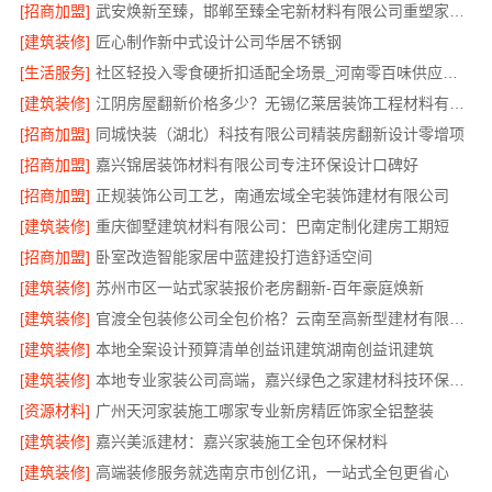
[招商加盟]
武安焕新至臻，邯郸至臻全宅新材料有限公司重塑家居美学
[建筑装修]
匠心制作新中式设计公司华居不锈钢
[生活服务]
社区轻投入零食硬折扣适配全场景_河南零百味供应链有限公司
[建筑装修]
江阴房屋翻新价格多少？无锡亿莱居装饰工程材料有限公司解答
[招商加盟]
同城快装（湖北）科技有限公司精装房翻新设计零增项
[招商加盟]
嘉兴锦居装饰材料有限公司专注环保设计口碑好
[招商加盟]
正规装饰公司工艺，南通宏域全宅装饰建材有限公司
[建筑装修]
重庆御墅建筑材料有限公司：巴南定制化建房工期短
[招商加盟]
卧室改造智能家居中蓝建投打造舒适空间
[建筑装修]
苏州市区一站式家装报价老房翻新-百年豪庭焕新
[建筑装修]
官渡全包装修公司全包价格？云南至高新型建材有限公司
[建筑装修]
本地全案设计预算清单创益讯建筑湖南创益讯建筑
[建筑装修]
本地专业家装公司高端，嘉兴绿色之家建材科技环保全包装修
[资源材料]
广州天河家装施工哪家专业新房精匠饰家全铝整装
[建筑装修]
嘉兴美派建材：嘉兴家装施工全包环保材料
[建筑装修]
高端装修服务就选南京市创亿讯，一站式全包更省心