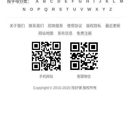
按字母分类：
A
B
C
D
E
F
G
H
I
J
K
L
M
N
O
P
Q
R
S
T
U
V
W
X
Y
Z
关于我们
联系我们
招商服务
使用协议
版权隐私
最近更新
网站地图
发布信息
免费注册
手机网站
客服微信
Copyright © 2010-2020 找好铺 版权所有