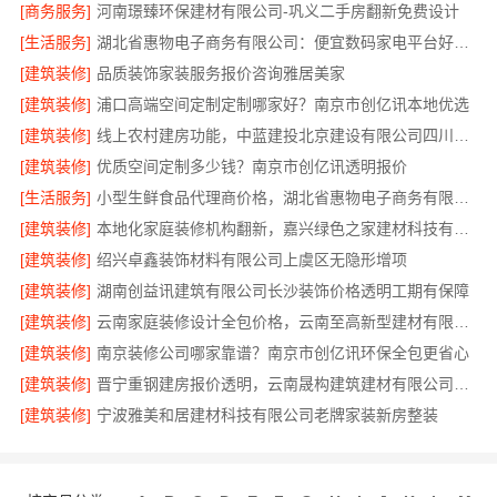
[商务服务]
河南璟臻环保建材有限公司-巩义二手房翻新免费设计
[生活服务]
湖北省惠物电子商务有限公司：便宜数码家电平台好不好？
[建筑装修]
品质装饰家装服务报价咨询雅居美家
[建筑装修]
浦口高端空间定制定制哪家好？南京市创亿讯本地优选
[建筑装修]
线上农村建房功能，中蓝建投北京建设有限公司四川全程可视化
[建筑装修]
优质空间定制多少钱？南京市创亿讯透明报价
[生活服务]
小型生鲜食品代理商价格，湖北省惠物电子商务有限公司解答
[建筑装修]
本地化家庭装修机构翻新，嘉兴绿色之家建材科技有限公司焕新家园
[建筑装修]
绍兴卓鑫装饰材料有限公司上虞区无隐形增项
[建筑装修]
湖南创益讯建筑有限公司长沙装饰价格透明工期有保障
[建筑装修]
云南家庭装修设计全包价格，云南至高新型建材有限公司高性价比
[建筑装修]
南京装修公司哪家靠谱？南京市创亿讯环保全包更省心
[建筑装修]
晋宁重钢建房报价透明，云南晟构建筑建材有限公司详解
[建筑装修]
宁波雅美和居建材科技有限公司老牌家装新房整装