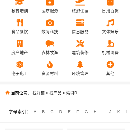
教育培训
医疗服务
旅游住宿
日用百货
食品餐饮
数码科技
信息服务
文体娱乐
房产地产
农林牧渔
建筑装修
机械设备
电子电工
资源材料
环境管理
其他
当前位置：
找好铺
>
找产品
>
索引R
字母索引：
A
B
C
D
E
F
G
H
I
J
K
L