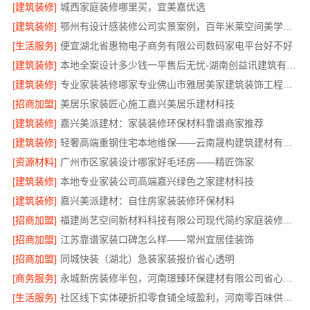
[建筑装修]
城西家庭装修哪里买，宜美嘉优选
[建筑装修]
鄂州有设计感装修公司实景案例，百年米莱空间美学装饰材料有限公司
[生活服务]
便宜湖北省惠物电子商务有限公司数码家电平台好不好
[建筑装修]
本地全案设计多少钱一平售后无忧-湖南创益讯建筑有限公司
[建筑装修]
专业家装装修哪家专业佛山市雅居美家建筑装饰工程有限公司
[招商加盟]
美居乐家装匠心施工嘉兴美居乐建材科技
[建筑装修]
嘉兴美派建材：家装装修环保材料靠谱商家推荐
[建筑装修]
轻奢高端重钢住宅本地维保——云南晟构建筑建材有限公司
[资源材料]
广州市区家装设计哪家好毛坯房——精匠饰家
[建筑装修]
本地专业家装公司高端嘉兴绿色之家建材科技
[建筑装修]
嘉兴美派建材：自住房家装装修环保材料
[招商加盟]
福建尚艺空间新材料科技有限公司现代简约家庭装修免费设计整体落地
[招商加盟]
江苏靠谱家装口碑怎么样——常州宜居佳装饰
[招商加盟]
同城快装（湖北）急装家装报价省心透明
[商务服务]
永城新房装修半包，河南璟臻环保建材有限公司省心托管
[生活服务]
社区线下实体硬折扣零食铺全域盈利，河南零百味供应链有限公司供应链强势赋能