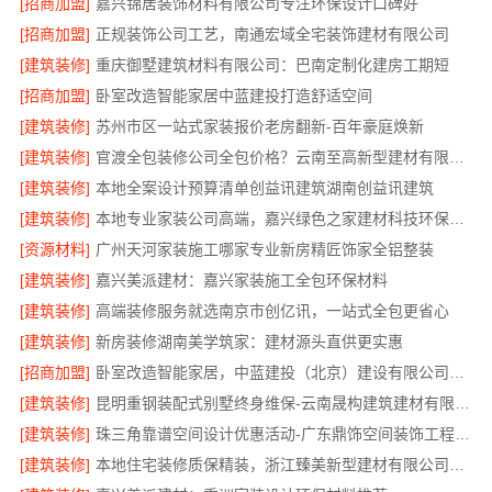
[招商加盟]
嘉兴锦居装饰材料有限公司专注环保设计口碑好
[招商加盟]
正规装饰公司工艺，南通宏域全宅装饰建材有限公司
[建筑装修]
重庆御墅建筑材料有限公司：巴南定制化建房工期短
[招商加盟]
卧室改造智能家居中蓝建投打造舒适空间
[建筑装修]
苏州市区一站式家装报价老房翻新-百年豪庭焕新
[建筑装修]
官渡全包装修公司全包价格？云南至高新型建材有限公司
[建筑装修]
本地全案设计预算清单创益讯建筑湖南创益讯建筑
[建筑装修]
本地专业家装公司高端，嘉兴绿色之家建材科技环保全包装修
[资源材料]
广州天河家装施工哪家专业新房精匠饰家全铝整装
[建筑装修]
嘉兴美派建材：嘉兴家装施工全包环保材料
[建筑装修]
高端装修服务就选南京市创亿讯，一站式全包更省心
[建筑装修]
新房装修湖南美学筑家：建材源头直供更实惠
[招商加盟]
卧室改造智能家居，中蓝建投（北京）建设有限公司武功分公司
[建筑装修]
昆明重钢装配式别墅终身维保-云南晟构建筑建材有限公司
[建筑装修]
珠三角靠谱空间设计优惠活动-广东鼎饰空间装饰工程有限公司
[建筑装修]
本地住宅装修质保精装，浙江臻美新型建材有限公司正规交付