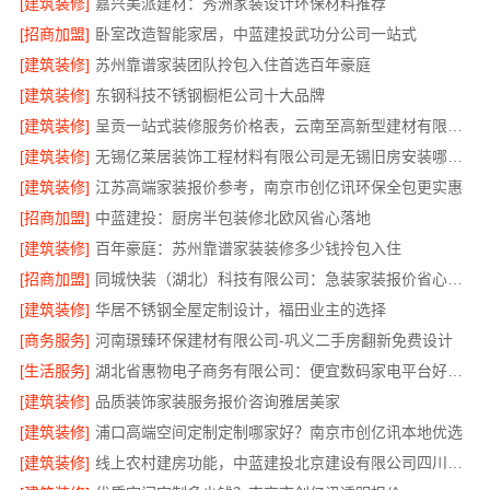
[建筑装修]
嘉兴美派建材：秀洲家装设计环保材料推荐
[招商加盟]
卧室改造智能家居，中蓝建投武功分公司一站式
[建筑装修]
苏州靠谱家装团队拎包入住首选百年豪庭
[建筑装修]
东钢科技不锈钢橱柜公司十大品牌
[建筑装修]
呈贡一站式装修服务价格表，云南至高新型建材有限公司
[建筑装修]
无锡亿莱居装饰工程材料有限公司是无锡旧房安装哪家专业的首选
[建筑装修]
江苏高端家装报价参考，南京市创亿讯环保全包更实惠
[招商加盟]
中蓝建投：厨房半包装修北欧风省心落地
[建筑装修]
百年豪庭：苏州靠谱家装装修多少钱拎包入住
[招商加盟]
同城快装（湖北）科技有限公司：急装家装报价省心，透明无套路
[建筑装修]
华居不锈钢全屋定制设计，福田业主的选择
[商务服务]
河南璟臻环保建材有限公司-巩义二手房翻新免费设计
[生活服务]
湖北省惠物电子商务有限公司：便宜数码家电平台好不好？
[建筑装修]
品质装饰家装服务报价咨询雅居美家
[建筑装修]
浦口高端空间定制定制哪家好？南京市创亿讯本地优选
[建筑装修]
线上农村建房功能，中蓝建投北京建设有限公司四川全程可视化