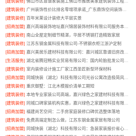
[建筑装修]
佛山市区靠谱家装施工佛山市雅居美家建筑装饰工程有限公司
[建筑装修]
广州装饰性价比排名零增项承诺_广东鼎饰空间装饰工程有限公司
[建筑装修]
百年米莱设计装修大平层实景
[招商加盟]
嘉兴高端装饰地址嘉兴锦居装饰材料有限公司服务本地业主
[建筑装修]
南山全屋定制细节精湛，华居不锈钢打造精致家居
[建筑装修]
江苏东钢金属科技有限公司-不锈钢衣柜江浙沪定制
[招商加盟]
嘉兴美居乐建材科技有限公司：嘉兴城区靠谱旧房改造推荐
[生活服务]
湖北省腾冠畅实业贸易有限公司：国内轮胎批发公司流程
[建筑装修]
室内装修设计施工厂家江西圣匠新型环保材料
[招商加盟]
同城快装（湖北）科技有限公司光谷公寓改造极简风科技家装
[建筑装修]
重庆御墅：江北木模报价清单工期短
[建筑装修]
本地专业家装公司高端，嘉兴绿色之家建材科技有限公司品质施工
[建筑装修]
同城口碑家装机构实惠，嘉兴绿色之家建材科技有限公司零增项承诺
[招商加盟]
福建尚艺空间：二手房家庭装修口碑优选整体落地
[建筑装修]
免费高端定制怎么做，江苏东钢金属家居有限公司
[招商加盟]
同城快装（湖北）科技有限公司：急装家装报价省心透明可控