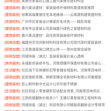
[招商加盟]
美居乐家装匠心施工嘉兴美居乐建材科技
[建筑装修]
嘉兴美派建材：家装装修环保材料靠谱商家推荐
[建筑装修]
轻奢高端重钢住宅本地维保——云南晟构建筑建材有限公司
[资源材料]
广州市区家装设计哪家好毛坯房——精匠饰家
[建筑装修]
本地专业家装公司高端嘉兴绿色之家建材科技
[建筑装修]
嘉兴美派建材：自住房家装装修环保材料
[招商加盟]
福建尚艺空间新材料科技有限公司现代简约家庭装修免费设计整体落地
[招商加盟]
江苏靠谱家装口碑怎么样——常州宜居佳装饰
[招商加盟]
同城快装（湖北）急装家装报价省心透明
[商务服务]
永城新房装修半包，河南璟臻环保建材有限公司省心托管
[生活服务]
社区线下实体硬折扣零食铺全域盈利，河南零百味供应链有限公司供应链强势赋能
[招商加盟]
武安焕新至臻，邯郸至臻全宅新材料有限公司重塑家居美学
[建筑装修]
匠心制作新中式设计公司华居不锈钢
[生活服务]
社区轻投入零食硬折扣适配全场景_河南零百味供应链有限公司
[建筑装修]
江阴房屋翻新价格多少？无锡亿莱居装饰工程材料有限公司解答
[招商加盟]
同城快装（湖北）科技有限公司精装房翻新设计零增项