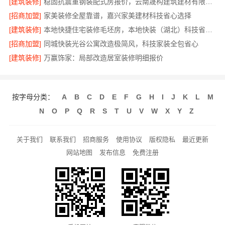
[建筑装修]
稳固抗震重钢装配式房报价，云南晟构建筑建材有限公司
[招商加盟]
家美装修全屋靠谱，嘉兴家美建材科技省心选择
[建筑装修]
本地快捷住宅装修毛坯房，本地快装（湖北）科技省心交付
[招商加盟]
同城快装光谷公寓改造极简风，科技家装全包省心
[建筑装修]
万赢饰家：局部改造居室装修明细报价
按字母分类：
A
B
C
D
E
F
G
H
I
J
K
L
M
N
O
P
Q
R
S
T
U
V
W
X
Y
Z
关于我们
联系我们
招商服务
使用协议
版权隐私
最近更新
网站地图
发布信息
免费注册