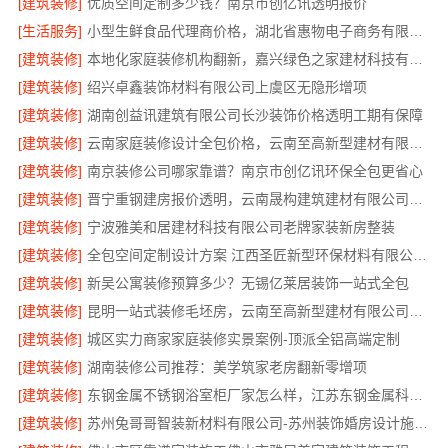
[建筑装修]
优质空间定制多少钱？南京市创亿讯透明报价
[生活服务]
小型生鲜食品代理商价格，湖北省惠物电子商务有限公司解答
[建筑装修]
本地化家庭装修机构翻新，嘉兴绿色之家建材科技有限公司焕新家园
[建筑装修]
绍兴卓鑫装饰材料有限公司上虞区无隐形增项
[建筑装修]
湖南创益讯建筑有限公司长沙装饰价格透明工期有保障
[建筑装修]
云南家庭装修设计全包价格，云南至高新型建材有限公司高性价比
[建筑装修]
南京装修公司哪家靠谱？南京市创亿讯环保全包更省心
[建筑装修]
晋宁重钢建房报价透明，云南晟构建筑建材有限公司详解
[建筑装修]
宁波雅美和居建材科技有限公司老牌家装新房整装
[建筑装修]
全包空间定制设计方案 江西圣匠新型环保材料有限公司 让装修更轻松
[建筑装修]
新吴公寓装修预算多少？无锡亿莱居装饰一站式全包
[建筑装修]
昆明一站式装修毛坯房，云南至高新型建材有限公司省心全包服务
[建筑装修]
城区实力商家家庭装修实景案例-顶派全铝高端定制
[建筑装修]
湖南装修公司推荐：美学筑家老房翻新零增项
[建筑装修]
东钢金属不锈钢浴室柜厂家怎么样，江苏东钢金属科技有限公司详解
[建筑装修]
苏州兔哥哥智装新材料有限公司-苏州装饰婚房设计施工一体化服务