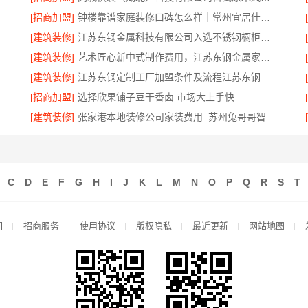
[招商加盟]
钟楼靠谱家庭装修口碑怎么样｜常州宜居佳装饰工程有限公司
[建筑装修]
江苏东钢金属科技有限公司入选不锈钢橱柜十大品牌
[建筑装修]
艺术匠心新中式制作费用，江苏东钢金属家居有限公司透明报价
[建筑装修]
江苏东钢定制工厂加盟条件及流程江苏东钢金属科技有限公司
[招商加盟]
选择欣果铺子豆干香卤 市场大上手快
[建筑装修]
张家港本地装修公司家装费用_苏州兔哥哥智装新材料有限公司
C
D
E
F
G
H
I
J
K
L
M
N
O
P
Q
R
S
T
们
招商服务
使用协议
版权隐私
最近更新
网站地图