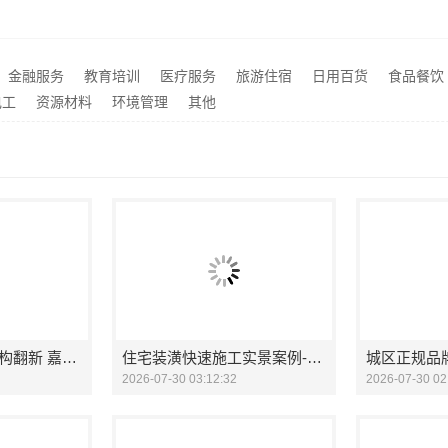
南山全屋定制细节精湛，华居不锈钢打造精致家居
推荐
江苏东钢金属科技有限公司-不锈钢衣柜江浙沪定制
推荐
嘉兴美居乐建材科技有限公司：嘉兴城区靠谱旧房改造推荐
推荐
金融服务
教育培训
医疗服务
旅游住宿
日用百货
食品餐饮
湖北省腾冠畅实业贸易有限公司：国内轮胎批发公司流程
海南万赢饰家乡村自建居室
推荐
电工
资源材料
环境管理
其他
本地化家庭装修机构翻新 嘉兴绿色之家建材科技有限公司焕新您的家
住宅装潢快速施工实景案例-顶派全铝高端定制
2026-07-30 03:12:32
2026-07-30 02