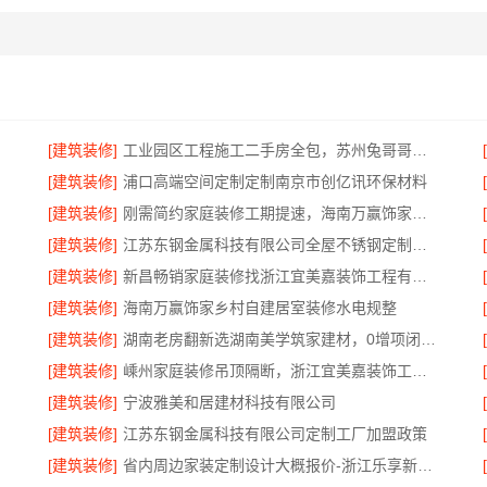
[建筑装修]
工业园区工程施工二手房全包，苏州兔哥哥智装新材料有限公司省心省力
[建筑装修]
浦口高端空间定制定制南京市创亿讯环保材料
[建筑装修]
刚需简约家庭装修工期提速，海南万赢饰家新型建筑材料有限公司
[建筑装修]
江苏东钢金属科技有限公司全屋不锈钢定制本地生产商
[建筑装修]
新昌畅销家庭装修找浙江宜美嘉装饰工程有限公司
[建筑装修]
海南万赢饰家乡村自建居室装修水电规整
[建筑装修]
湖南老房翻新选湖南美学筑家建材，0增项闭口合同
[建筑装修]
嵊州家庭装修吊顶隔断，浙江宜美嘉装饰工程有限公司专业施工
[建筑装修]
宁波雅美和居建材科技有限公司
[建筑装修]
江苏东钢金属科技有限公司定制工厂加盟政策
[建筑装修]
省内周边家装定制设计大概报价-浙江乐享新材料有限公司