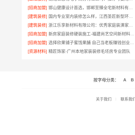
[招商加盟]
邯山健康设计首选，邯郸至臻全宅新材料有限公司
[建筑装修]
国内专业室内装修怎么样，江西圣匠新型环保材料有限公司
[建筑装修]
浙江乐享新材料有限公司：优秀家庭装潢家装基础工程施工案例
[招商加盟]
新房家庭装修硬装施工-福建尚艺空间新材料科技有限公司
[招商加盟]
选择欣果铺子蜜饯果脯 自己当老板赚钱创业好项目
[资源材料]
精匠饰家-广州本地家装装修毛坯房专业团队
按字母分类：
A
B
关于我们
联系我