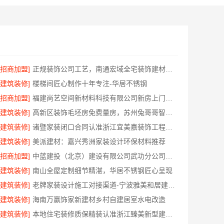
[招商加盟]
正规装饰公司工艺，南通宏域全宅装饰建材有限公司透明施工
[建筑装修]
楼梯间匠心制作十年专注-华居不锈钢
[招商加盟]
福建尚艺空间新材料科技有限公司新房上门量房设计整体落地
[建筑装修]
高新区装饰毛坯房免费量房，苏州兔哥哥智装新材料有限公司预约
[建筑装修]
诸暨家装闭口合同认准浙江宜美嘉装饰工程有限公司
[建筑装修]
美派建材：嘉兴秀洲家装设计环保材料推荐
[招商加盟]
中蓝建投（北京）建设有限公司武功分公司自建房全包装修新中式
[建筑装修]
南山全屋定制细节精湛，华居不锈钢匠心呈现
[建筑装修]
老牌家装设计施工对接渠道-宁波雅美和居建材科技有限公司
[建筑装修]
海南万赢饰家新建材乡村自建居室水电改造
[建筑装修]
本地住宅装修质保精装认准浙江臻美新型建材有限公司