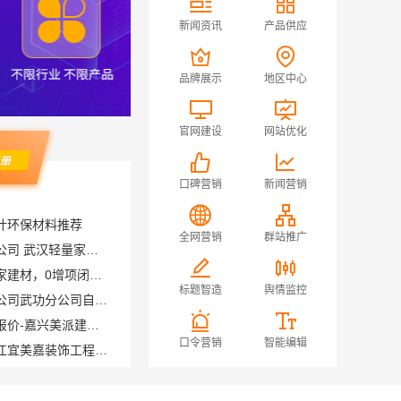
新闻资讯
产品供应
品牌展示
地区中心
官网建设
网站优化
口碑营销
新闻营销
计环保材料推荐
本地快装（湖北）科技有限公司 武汉轻量家庭装修新房，模块化高效施工
全网营销
群站推广
湖南老房翻新选湖南美学筑家建材，0增项闭口合同
中蓝建投（北京）建设有限公司武功分公司自建房全包装修新中式
标题智造
舆情监控
嘉兴本地家装施工全包透明报价-嘉兴美派建材科技有限公司
嵊州家庭装修吊顶隔断，浙江宜美嘉装饰工程有限公司专业施工
口令营销
智能编辑
高新区装饰毛坯房免费量房，苏州兔哥哥智装新材料有限公司预约
居安天成：西安雁塔区一站式家装设计刚需房售后完善