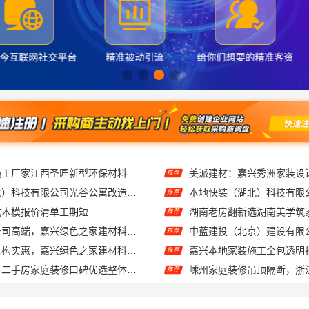
施工厂家江西圣匠新型环保材料
美派建材：嘉兴秀洲家装设
推荐
同城快装（湖北）科技有限公司光谷公寓改造极简风科技家装
推荐
北木模报价清单工期短
推荐
本地专业家装公司高端，嘉兴绿色之家建材科技有限公司品质施工
推荐
同城口碑家装机构实惠，嘉兴绿色之家建材科技有限公司零增项承诺
推荐
福建尚艺空间：二手房家庭装修口碑优选整体落地
推荐
装修大平层实景
推荐
嘉兴高端装饰地址嘉兴锦居装饰材料有限公司服务本地业主
推荐