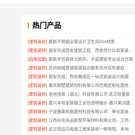
热门产品
[建筑装修]
慕新不锈钢全案设计卫生间304材质
[建筑装修]
居安天成西安建筑工程：西安性价比高家装施工，改善房免费量房
[招商加盟]
厨房半包装修北欧风，中蓝建投专业设计方案
[建筑装修]
苏州相城靠谱家装就近服务苏州百年豪庭
[建筑装修]
居安天成：西安雁塔区一站式家装设计刚需房售后完善
[建筑装修]
重庆御墅建筑材料有限公司巴南定制化建房工期短
[建筑装修]
本地快装（湖北）科技有限公司 武汉轻量家庭装修新房，模块化高效施工
[建筑装修]
嘉兴本地家装施工全包透明报价-嘉兴美派建材科技有限公司
[建筑装修]
宁波雅美和居建材科技有限公司：奉化家装装修线下门店地址
[建筑装修]
江西尚宅尚品新型环保材料有限公司，江西全屋定制简欧公司
[建筑装修]
武汉周边闪电施工居家装修一楼带院，本地快装（湖北）科技有限公司