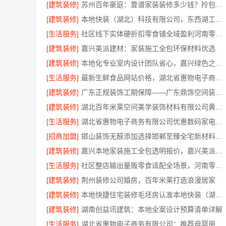
[建筑装修]
苏州百年豪庭：靠谱家装装修多少钱？拎包入住全包方案
[建筑装修]
本地快装（湖北）科技有限公司，东西湖工期短报价透明装修
[生活服务]
社区线下实体硬折扣零食铺全域盈利河南零百味供应链有限公司
[建筑装修]
嘉兴美派建材：家装施工全包环保材料优选
[建筑装修]
本地化专业室内设计团队省心，嘉兴绿色之家建材科技
[生活服务]
最新生鲜食品网站价格，湖北省惠物电子商务有限公司
[建筑装修]
广东正规装饰工期保障——广东鼎饰空间装饰工程有限公司
[建筑装修]
湖北百年米莱空间美学装饰材料有限公司黄石有设计感设计装修实景案例
[生活服务]
湖北省惠物电子商务有限公司优惠数码家电工具价格
[招商加盟]
邯山装饰无醛添加选择邯郸至臻全宅新材料有限公司
[建筑装修]
嘉兴本地家装施工全包透明报价，嘉兴美派建材
[生活服务]
社区整店输出量贩零食适配全场景，河南零百味供应链有限公司加盟
[建筑装修]
荆州装修公司婚房，百年米莱打造浪漫居家
[建筑装修]
本地快捷住宅装修毛坯房认准本地快装（湖北）科技有限公司
[建筑装修]
湖南创益讯建筑：本地全案设计预算清单详解
[生活服务]
湖北省惠物电子商务有限公司：推荐母婴用品厂家优缺点汇总