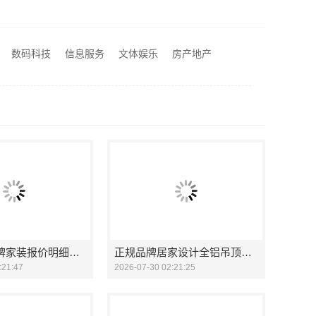
新昌畅销家庭装修找浙江宜美嘉装饰工程有限公司
诸暨家装闭口合同认准浙江宜美嘉装饰工程有限公司
重庆御墅建筑材料有限公司巴南定制化建房工期短
数码科技
信息服务
文体娱乐
房产地产
装修水电规整
城区正规品牌家装报价明细：顶派全铝高端定制让您明明白白消费
正规品牌居家设计全铝吊顶：顶派全铝高端定制打造美观实用的天花板
:21:47
2026-07-30 02:21:25