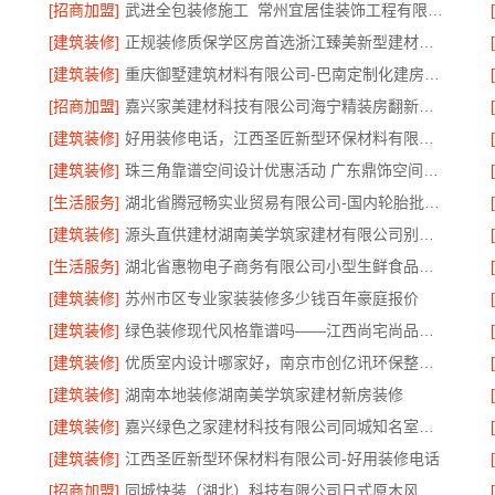
[招商加盟]
武进全包装修施工_常州宜居佳装饰工程有限公司
[建筑装修]
正规装修质保学区房首选浙江臻美新型建材有限公司
[建筑装修]
重庆御墅建筑材料有限公司-巴南定制化建房工期短
[招商加盟]
嘉兴家美建材科技有限公司海宁精装房翻新公司
[建筑装修]
好用装修电话，江西圣匠新型环保材料有限公司
[建筑装修]
珠三角靠谱空间设计优惠活动 广东鼎饰空间装饰工程有限公司优惠
[生活服务]
湖北省腾冠畅实业贸易有限公司-国内轮胎批发公司流程指南
[建筑装修]
源头直供建材湖南美学筑家建材有限公司别墅装修
[生活服务]
湖北省惠物电子商务有限公司小型生鲜食品代理商价格
[建筑装修]
苏州市区专业家装装修多少钱百年豪庭报价
[建筑装修]
绿色装修现代风格靠谱吗——江西尚宅尚品新型环保材料有限公司
[建筑装修]
优质室内设计哪家好，南京市创亿讯环保整装优选
[建筑装修]
湖南本地装修湖南美学筑家建材新房装修
[建筑装修]
嘉兴绿色之家建材科技有限公司同城知名室内设计团队高端
[建筑装修]
江西圣匠新型环保材料有限公司-好用装修电话
[招商加盟]
同城快装（湖北）科技有限公司日式原木风全包快速落地