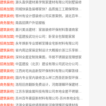
[建筑装修]
源头直供建材美学筑家建材有限公司别墅装修
[招商加盟]
同城快装急装哪家快？品质施工工期保障快装省心
[建筑装修]
鄂州有设计感装修公司实景案例，湖北百年米莱空间美学装饰材料有限公司
[商务服务]
南昌招牌户外铝塑板
[建筑装修]
嘉兴美派建材：家装装修环保材料靠谱商家
[招商加盟]
中蓝建投武功分公司：卧室全包智能家居
[招商加盟]
永年焕新专业邯郸至臻全宅新材料有限公司
[建筑装修]
省内周边家装定制设计大概报价浙江乐享新材料有限公司本地整装优选公司
[建筑装修]
深圳全屋定制效果图，华居不锈钢呈现理想家
[招商加盟]
中蓝建投（北京）建设有限公司武功分公司杨凌全包装修品牌推荐
[建筑装修]
江西尚宅尚品新型环保材料有限公司解答绿色装修现代风格靠谱吗
[建筑装修]
国内专业室内装修怎么样江西圣匠新型环保材料有限公司
[商务服务]
洛阳旧房翻新免费设计，河南璟臻环保建材有限公司贴心服务
[建筑装修]
江苏东钢金属科技有限公司本地全屋不锈钢定制生产商
[建筑装修]
苏州百年豪庭新材料有限公司-苏州本地全包家装施工报价新房
[商务服务]
济源全屋装修墙面刷新河南璟臻环保建材有限公司专业处理