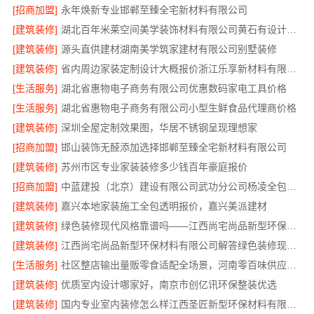
[招商加盟]
永年焕新专业邯郸至臻全宅新材料有限公司
[建筑装修]
湖北百年米莱空间美学装饰材料有限公司黄石有设计感设计装修实景案例
[建筑装修]
源头直供建材湖南美学筑家建材有限公司别墅装修
[建筑装修]
省内周边家装定制设计大概报价浙江乐享新材料有限公司本地整装优选公司
[生活服务]
湖北省惠物电子商务有限公司优惠数码家电工具价格
[生活服务]
湖北省惠物电子商务有限公司小型生鲜食品代理商价格
[建筑装修]
深圳全屋定制效果图，华居不锈钢呈现理想家
[招商加盟]
邯山装饰无醛添加选择邯郸至臻全宅新材料有限公司
[建筑装修]
苏州市区专业家装装修多少钱百年豪庭报价
[招商加盟]
中蓝建投（北京）建设有限公司武功分公司杨凌全包装修品牌推荐
[建筑装修]
嘉兴本地家装施工全包透明报价，嘉兴美派建材
[建筑装修]
绿色装修现代风格靠谱吗——江西尚宅尚品新型环保材料有限公司
[建筑装修]
江西尚宅尚品新型环保材料有限公司解答绿色装修现代风格靠谱吗
[生活服务]
社区整店输出量贩零食适配全场景，河南零百味供应链有限公司加盟
[建筑装修]
优质室内设计哪家好，南京市创亿讯环保整装优选
[建筑装修]
国内专业室内装修怎么样江西圣匠新型环保材料有限公司