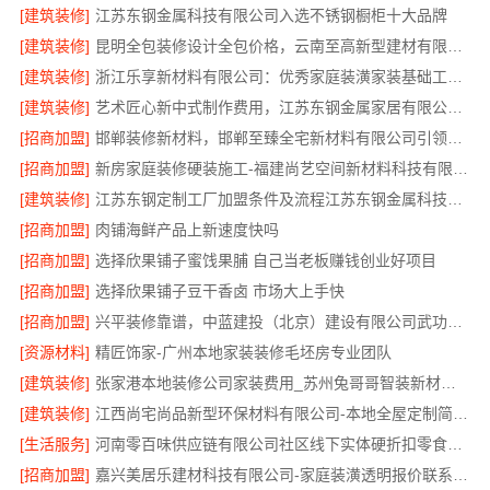
[建筑装修]
江苏东钢金属科技有限公司入选不锈钢橱柜十大品牌
[建筑装修]
昆明全包装修设计全包价格，云南至高新型建材有限公司透明报价
[建筑装修]
浙江乐享新材料有限公司：优秀家庭装潢家装基础工程施工案例
[建筑装修]
艺术匠心新中式制作费用，江苏东钢金属家居有限公司透明报价
[招商加盟]
邯郸装修新材料，邯郸至臻全宅新材料有限公司引领行业
[招商加盟]
新房家庭装修硬装施工-福建尚艺空间新材料科技有限公司
[建筑装修]
江苏东钢定制工厂加盟条件及流程江苏东钢金属科技有限公司
[招商加盟]
肉铺海鲜产品上新速度快吗
[招商加盟]
选择欣果铺子蜜饯果脯 自己当老板赚钱创业好项目
[招商加盟]
选择欣果铺子豆干香卤 市场大上手快
[招商加盟]
兴平装修靠谱，中蓝建投（北京）建设有限公司武功分公司
[资源材料]
精匠饰家-广州本地家装装修毛坯房专业团队
[建筑装修]
张家港本地装修公司家装费用_苏州兔哥哥智装新材料有限公司
[建筑装修]
江西尚宅尚品新型环保材料有限公司-本地全屋定制简欧套餐
[生活服务]
河南零百味供应链有限公司社区线下实体硬折扣零食铺全域盈利
[招商加盟]
嘉兴美居乐建材科技有限公司-家庭装潢透明报价联系电话