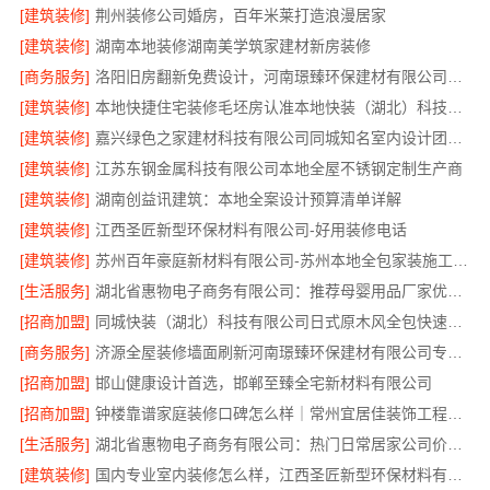
[建筑装修]
荆州装修公司婚房，百年米莱打造浪漫居家
[建筑装修]
湖南本地装修湖南美学筑家建材新房装修
[商务服务]
洛阳旧房翻新免费设计，河南璟臻环保建材有限公司贴心服务
[建筑装修]
本地快捷住宅装修毛坯房认准本地快装（湖北）科技有限公司
[建筑装修]
嘉兴绿色之家建材科技有限公司同城知名室内设计团队高端
[建筑装修]
江苏东钢金属科技有限公司本地全屋不锈钢定制生产商
[建筑装修]
湖南创益讯建筑：本地全案设计预算清单详解
[建筑装修]
江西圣匠新型环保材料有限公司-好用装修电话
[建筑装修]
苏州百年豪庭新材料有限公司-苏州本地全包家装施工报价新房
[生活服务]
湖北省惠物电子商务有限公司：推荐母婴用品厂家优缺点汇总
[招商加盟]
同城快装（湖北）科技有限公司日式原木风全包快速落地
[商务服务]
济源全屋装修墙面刷新河南璟臻环保建材有限公司专业处理
[招商加盟]
邯山健康设计首选，邯郸至臻全宅新材料有限公司
[招商加盟]
钟楼靠谱家庭装修口碑怎么样｜常州宜居佳装饰工程有限公司
[生活服务]
湖北省惠物电子商务有限公司：热门日常居家公司价格参考
[建筑装修]
国内专业室内装修怎么样，江西圣匠新型环保材料有限公司