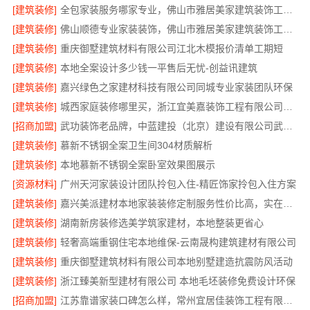
[建筑装修]
全包家装服务哪家专业，佛山市雅居美家建筑装饰工程有限公司
[建筑装修]
佛山顺德专业家装装饰，佛山市雅居美家建筑装饰工程有限公司
[建筑装修]
重庆御墅建筑材料有限公司江北木模报价清单工期短
[建筑装修]
本地全案设计多少钱一平售后无忧-创益讯建筑
[建筑装修]
嘉兴绿色之家建材科技有限公司同城专业家装团队环保
[建筑装修]
城西家庭装修哪里买，浙江宜美嘉装饰工程有限公司为您解答
[招商加盟]
武功装饰老品牌，中蓝建投（北京）建设有限公司武功分公司全包服务
[建筑装修]
慕新不锈钢全案卫生间304材质解析
[建筑装修]
本地慕新不锈钢全案卧室效果图展示
[资源材料]
广州天河家装设计团队拎包入住-精匠饰家拎包入住方案
[建筑装修]
嘉兴美派建材本地家装装修定制服务性价比高，实在又省心
[建筑装修]
湖南新房装修选美学筑家建材，本地整装更省心
[建筑装修]
轻奢高端重钢住宅本地维保-云南晟构建筑建材有限公司
[建筑装修]
重庆御墅建筑材料有限公司本地别墅建造抗震防风活动
[建筑装修]
浙江臻美新型建材有限公司 本地毛坯装修免费设计环保
[招商加盟]
江苏靠谱家装口碑怎么样，常州宜居佳装饰工程有限公司真实评价