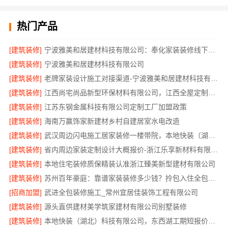
热门产品
[建筑装修]
宁波雅美和居建材科技有限公司：奉化家装装修线下门店地址
[建筑装修]
宁波雅美和居建材科技有限公司
[建筑装修]
老牌家装设计施工对接渠道-宁波雅美和居建材科技有限公司
[建筑装修]
江西尚宅尚品新型环保材料有限公司，江西全屋定制简欧公司
[建筑装修]
江苏东钢金属科技有限公司定制工厂加盟政策
[建筑装修]
海南万赢饰家新建材乡村自建居室水电改造
[建筑装修]
武汉周边闪电施工居家装修一楼带院，本地快装（湖北）科技有限公司
[建筑装修]
省内周边家装定制设计大概报价-浙江乐享新材料有限公司
[建筑装修]
本地住宅装修质保精装认准浙江臻美新型建材有限公司
[建筑装修]
苏州百年豪庭：靠谱家装装修多少钱？拎包入住全包方案
[招商加盟]
武进全包装修施工_常州宜居佳装饰工程有限公司
[建筑装修]
源头直供建材美学筑家建材有限公司别墅装修
[建筑装修]
本地快装（湖北）科技有限公司，东西湖工期短报价透明装修