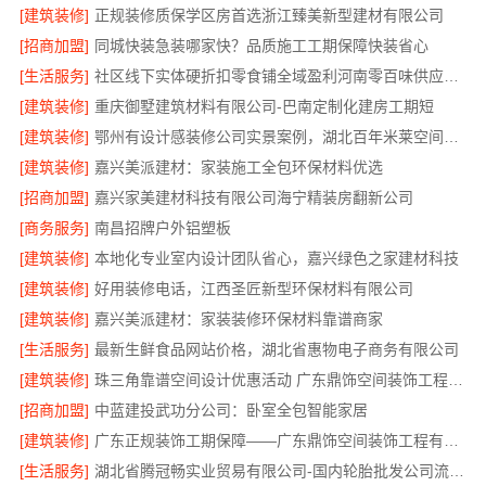
[建筑装修]
正规装修质保学区房首选浙江臻美新型建材有限公司
[招商加盟]
同城快装急装哪家快？品质施工工期保障快装省心
[生活服务]
社区线下实体硬折扣零食铺全域盈利河南零百味供应链有限公司
[建筑装修]
重庆御墅建筑材料有限公司-巴南定制化建房工期短
[建筑装修]
鄂州有设计感装修公司实景案例，湖北百年米莱空间美学装饰材料有限公司
[建筑装修]
嘉兴美派建材：家装施工全包环保材料优选
[招商加盟]
嘉兴家美建材科技有限公司海宁精装房翻新公司
[商务服务]
南昌招牌户外铝塑板
[建筑装修]
本地化专业室内设计团队省心，嘉兴绿色之家建材科技
[建筑装修]
好用装修电话，江西圣匠新型环保材料有限公司
[建筑装修]
嘉兴美派建材：家装装修环保材料靠谱商家
[生活服务]
最新生鲜食品网站价格，湖北省惠物电子商务有限公司
[建筑装修]
珠三角靠谱空间设计优惠活动 广东鼎饰空间装饰工程有限公司优惠
[招商加盟]
中蓝建投武功分公司：卧室全包智能家居
[建筑装修]
广东正规装饰工期保障——广东鼎饰空间装饰工程有限公司
[生活服务]
湖北省腾冠畅实业贸易有限公司-国内轮胎批发公司流程指南