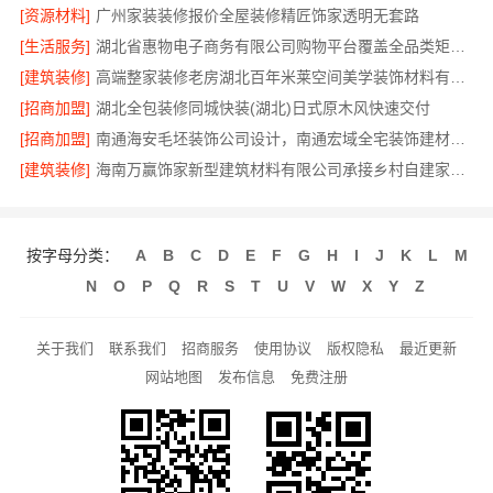
[资源材料]
广州家装装修报价全屋装修精匠饰家透明无套路
[生活服务]
湖北省惠物电子商务有限公司购物平台覆盖全品类矩阵，实现一站购齐，无需多平台比价
[建筑装修]
高端整家装修老房湖北百年米莱空间美学装饰材料有限公司
[招商加盟]
湖北全包装修同城快装(湖北)日式原木风快速交付
[招商加盟]
南通海安毛坯装饰公司设计，南通宏域全宅装饰建材有限公司专业承接
[建筑装修]
海南万赢饰家新型建筑材料有限公司承接乡村自建家装施工门窗焕新
按字母分类：
A
B
C
D
E
F
G
H
I
J
K
L
M
N
O
P
Q
R
S
T
U
V
W
X
Y
Z
关于我们
联系我们
招商服务
使用协议
版权隐私
最近更新
网站地图
发布信息
免费注册