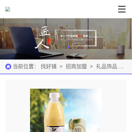
当前位置：
找好铺
>
招商加盟
>
礼品饰品
>
公