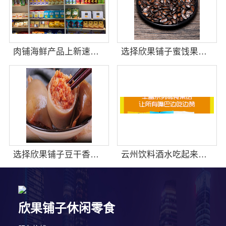
肉铺海鲜产品上新速度快吗
选择欣果铺子蜜饯果脯 自己当老板赚钱创业好项目
选择欣果铺子豆干香卤 市场大上手快
云州饮料酒水吃起来口感很好
欣果铺子休闲零食