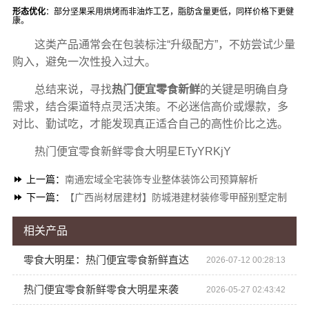
形态优化
：部分坚果采用烘烤而非油炸工艺，脂肪含量更低，同样价格下更健
康。
这类产品通常会在包装标注“升级配方”，不妨尝试少量
购入，避免一次性投入过大。
总结来说，寻找
热门便宜零食新鲜
的关键是明确自身
需求，结合渠道特点灵活决策。不必迷信高价或爆款，多
对比、勤试吃，才能发现真正适合自己的高性价比之选。
热门便宜零食新鲜零食大明星ETyYRKjY
上一篇：
南通宏域全宅装饰专业整体装饰公司预算解析
下一篇：
【广西尚材居建材】防城港建材装修零甲醛别墅定制
相关产品
零食大明星：热门便宜零食新鲜直达
2026-07-12 00:28:13
热门便宜零食新鲜零食大明星来袭
2026-05-27 02:43:42