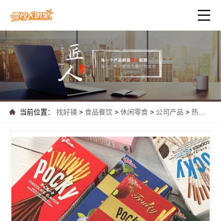
当前位置：
找好铺
>
食品餐饮
>
休闲零食
>
公司产品
>
热门便宜零食新鲜零食大明星