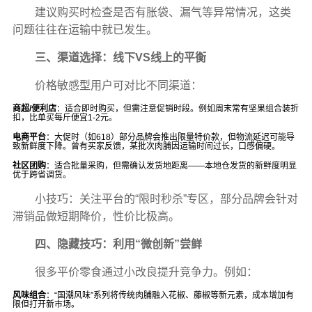
建议购买时检查是否有胀袋、漏气等异常情况，这类
问题往往在运输中就已发生。
三、渠道选择：线下VS线上的平衡
价格敏感型用户可对比不同渠道：
商超/便利店
：适合即时购买，但需注意促销时段。例如周末常有坚果组合装折
扣，比单买每斤便宜1-2元。
电商平台
：大促时（如618）部分品牌会推出限量特价款，但物流延迟可能导
致新鲜度下降。曾有买家反馈，某批次肉脯因运输时间过长，口感偏硬。
社区团购
：适合批量采购，但需确认发货地距离——本地仓发货的新鲜度明显
优于跨省调货。
小技巧：关注平台的“限时秒杀”专区，部分品牌会针对
滞销品做短期降价，性价比极高。
四、隐藏技巧：利用“微创新”尝鲜
很多平价零食通过小改良提升竞争力。例如：
风味组合
：“国潮风味”系列将传统肉脯融入花椒、藤椒等新元素，成本增加有
限但打开新市场。