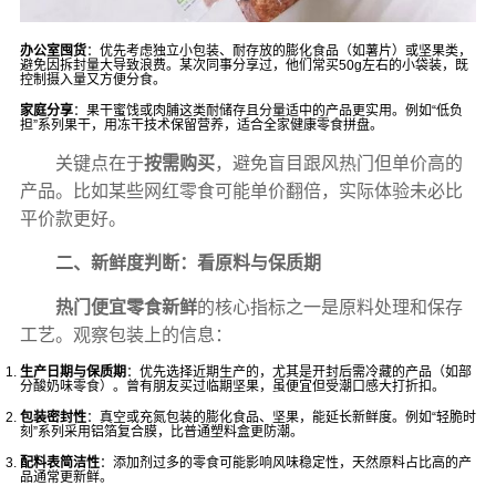
办公室囤货
：优先考虑独立小包装、耐存放的膨化食品（如薯片）或坚果类，
避免因拆封量大导致浪费。某次同事分享过，他们常买50g左右的小袋装，既
控制摄入量又方便分食。
家庭分享
：果干蜜饯或肉脯这类耐储存且分量适中的产品更实用。例如“低负
担”系列果干，用冻干技术保留营养，适合全家健康零食拼盘。
关键点在于
按需购买
，避免盲目跟风热门但单价高的
产品。比如某些网红零食可能单价翻倍，实际体验未必比
平价款更好。
二、新鲜度判断：看原料与保质期
热门便宜零食新鲜
的核心指标之一是原料处理和保存
工艺。观察包装上的信息：
生产日期与保质期
：优先选择近期生产的，尤其是开封后需冷藏的产品（如部
分酸奶味零食）。曾有朋友买过临期坚果，虽便宜但受潮口感大打折扣。
包装密封性
：真空或充氮包装的膨化食品、坚果，能延长新鲜度。例如“轻脆时
刻”系列采用铝箔复合膜，比普通塑料盒更防潮。
配料表简洁性
：添加剂过多的零食可能影响风味稳定性，天然原料占比高的产
品通常更新鲜。