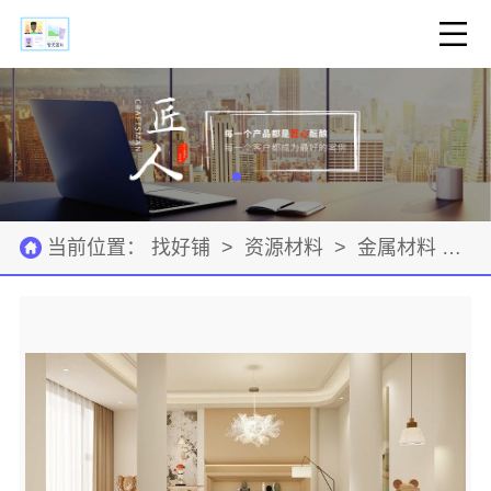
当前位置：
找好铺
>
资源材料
>
金属材料
>
公