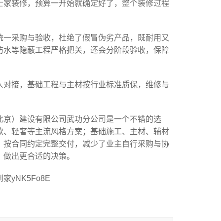
士家装修，预算一开始就确定好了，整个装修过程
统一采购与验收，杜绝了假冒伪劣产品，既耐用又
防水等隐蔽工程严格把关，还会分阶段验收，保障
人对接，基础工程与主材按行业标准质保，维修与
北京）建设有限公司武功分公司是一个不错的选
欧、轻奢等主流风格方案；基础施工、主材、辅材
，按合同约定完整交付，减少了业主自行采购与协
，做出更合适的决策。
NK5Fo8E