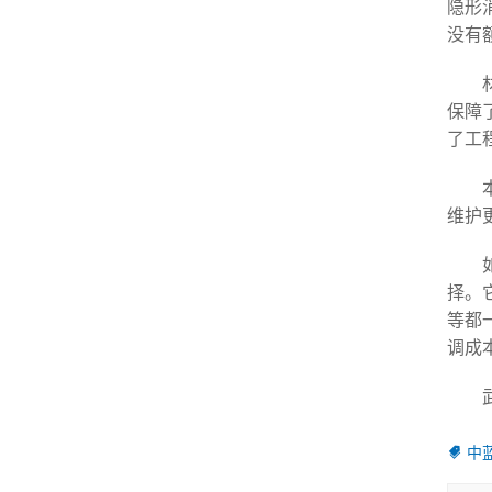
隐形
没有
保障
了工
维护
择。
等都
调成
中