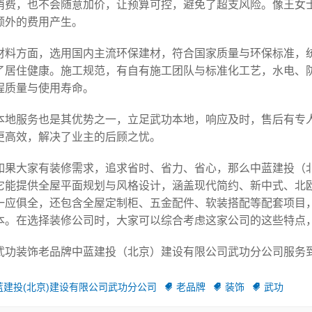
消费，也不会随意加价，让预算可控，避免了超支风险。像王女
额外的费用产生。
材料方面，选用国内主流环保建材，符合国家质量与环保标准，
了居住健康。施工规范，有自有施工团队与标准化工艺，水电、
程质量与使用寿命。
本地服务也是其优势之一，立足武功本地，响应及时，售后有专
更高效，解决了业主的后顾之忧。
如果大家有装修需求，追求省时、省力、省心，那么中蓝建投（
它能提供全屋平面规划与风格设计，涵盖现代简约、新中式、北
一应俱全，还包含全屋定制柜、五金配件、软装搭配等配套项目
本。在选择装修公司时，大家可以综合考虑这家公司的这些特点
武功装饰老品牌中蓝建投（北京）建设有限公司武功分公司服务到家y
蓝建投(北京)建设有限公司武功分公司
老品牌
装饰
武功