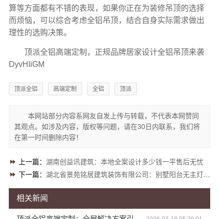
算等方面都有不错的表现，如果你正在为装修吊顶的选择
而烦恼，可以综合考虑全铝吊顶，结合自身实际需求做出
理性的选购决策。
顶派全铝高端定制，正规品牌居家设计全铝吊顶来袭
DyvHIiGM
顶派全铝
高端定制
全铝
顶派
本网站部分内容系网友自发上传与转载，不代表本网赞同
其观点。如涉及内容，版权等问题，请在30日内联系，我们将
在第一时间删除内容！
上一篇：
湖南创益讯建筑：本地全案设计多少钱一平售后无忧
下一篇：
湖北省景苑铭居建筑装饰有限公司：别墅阳台无主灯设计费用详情
相关新闻
顶派全铝高端定制：全屋解决方案引领潮流
2026-03-18 05:20:01