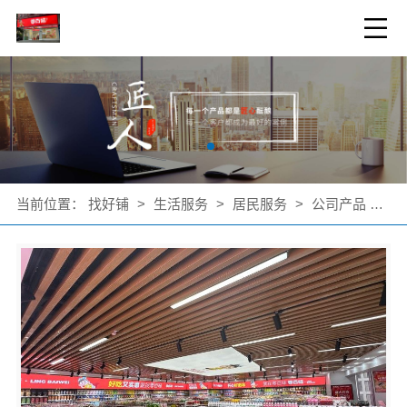
当前位置：
找好铺
>
生活服务
>
居民服务
>
公司产品
>
轻