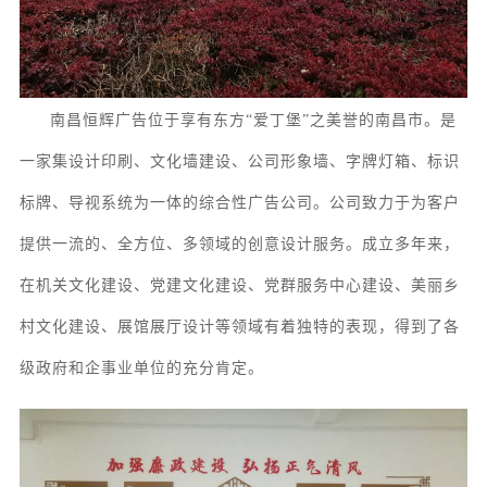
南昌恒辉广告位于享有东方
“爱丁堡”之美誉的南昌市。
是
一家集
设计印刷、
文化墙
建设
、
公司形象墙、字牌灯箱、
标识
标牌
、
导视系统
为一体的综合性广告公司。
公司致力于为客户
提供一流的、全方位、多领域的创意设计服务
。成立多年来，
在机关文化建设、党建文化建设、党群服务中心建设、美丽乡
村文化建设、展馆
展厅
设计等领域有着独特的表现，得到了各
级政府和企事业单位的充分肯定。