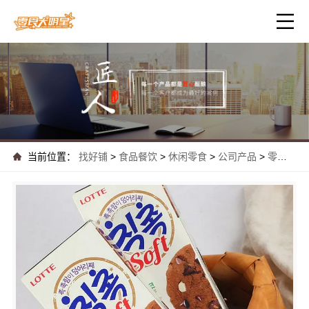
当前位置：
找好铺
>
食品餐饮
>
休闲零食
>
公司产品
>
零食大明星加盟：小投资大回报