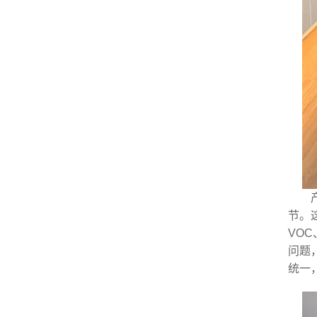
节。
VO
问题
统一